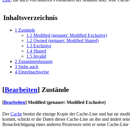
Inhaltsverzeichnis
1
Zustände
1.1
Modified (genauer: Modified Exclusive)
1.2
Owned (genauer: Modified Shared)
1.3
Exclusive
1.4
Shared
1.5
Invalid
2
Zusammenfassung
3
Siehe auch
4
Einzelnachweise
[
Bearbeiten
]
Zustände
[
Bearbeiten
]
Modified (genauer: Modified Exclusive)
Der
Cache
besitzt die einzige Kopie der Cache-Line und hat sie modi
kommt, schickt er die Daten dieser Cache-Line an ihn und ändert sei
Benachrichtigung eines anderen Prozessors setzt er seine Cache-Line 