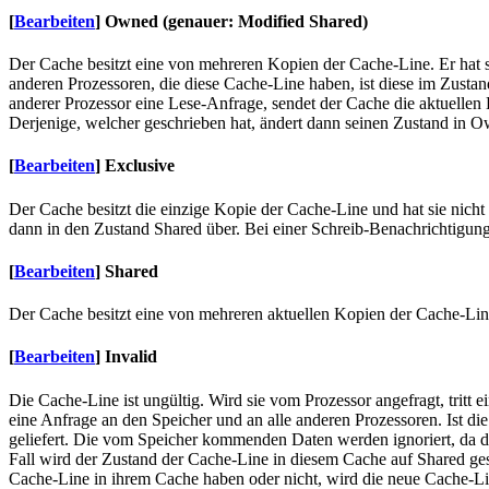
[
Bearbeiten
]
Owned (genauer: Modified Shared)
Der Cache besitzt eine von mehreren Kopien der Cache-Line. Er hat se
anderen Prozessoren, die diese Cache-Line haben, ist diese im Zustand
anderer Prozessor eine Lese-Anfrage, sendet der Cache die aktuellen 
Derjenige, welcher geschrieben hat, ändert dann seinen Zustand in Ow
[
Bearbeiten
]
Exclusive
Der Cache besitzt die einzige Kopie der Cache-Line und hat sie nich
dann in den Zustand Shared über. Bei einer Schreib-Benachrichtigung 
[
Bearbeiten
]
Shared
Der Cache besitzt eine von mehreren aktuellen Kopien der Cache-Lin
[
Bearbeiten
]
Invalid
Die Cache-Line ist ungültig. Wird sie vom Prozessor angefragt, trit
eine Anfrage an den Speicher und an alle anderen Prozessoren. Ist d
geliefert. Die vom Speicher kommenden Daten werden ignoriert, da di
Fall wird der Zustand der Cache-Line in diesem Cache auf Shared ges
Cache-Line in ihrem Cache haben oder nicht, wird die neue Cache-Lin