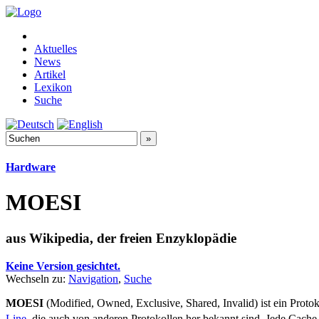
Aktuelles
News
Artikel
Lexikon
Suche
Hardware
MOESI
aus Wikipedia, der freien Enzyklopädie
Keine Version gesichtet.
Wechseln zu:
Navigation
,
Suche
MOESI
(Modified, Owned, Exclusive, Shared, Invalid) ist ein Proto
Line
, die auch von anderen Protokollen her bekannt sind. Jede Cache