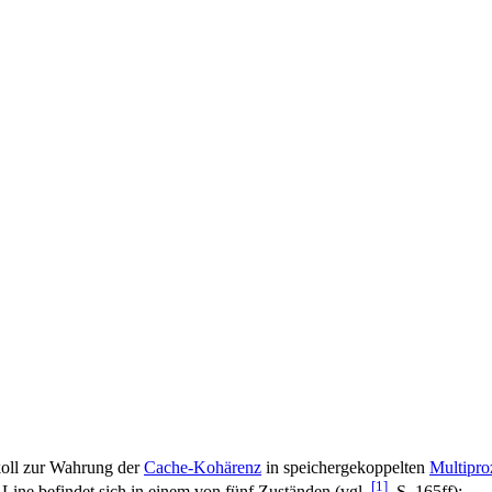
koll zur Wahrung der
Cache-Kohärenz
in speichergekoppelten
Multipro
[1]
-Line befindet sich in einem von fünf Zuständen (vgl.
, S. 165ff):