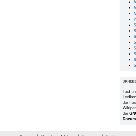
M
M
N
P
S
S
S
S
S
S
S
S
URHEB
Text un
Lexikon
der fre
Wikiped
der
GN
Docume