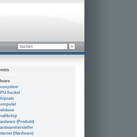
RIEN
dware
ussystem
PU-Sockel
hipsatz
omputer
ehäuse
rafikchip
ardware (Produkt)
ardwarehersteller
nternet (Hardware)