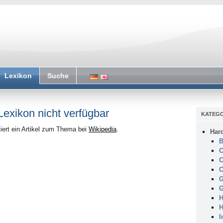
Lexikon
Suche
 Lexikon nicht verfügbar
KATEGO
iert ein Artikel zum Thema bei
Wikipedia
.
Har
B
C
C
C
G
G
H
H
I