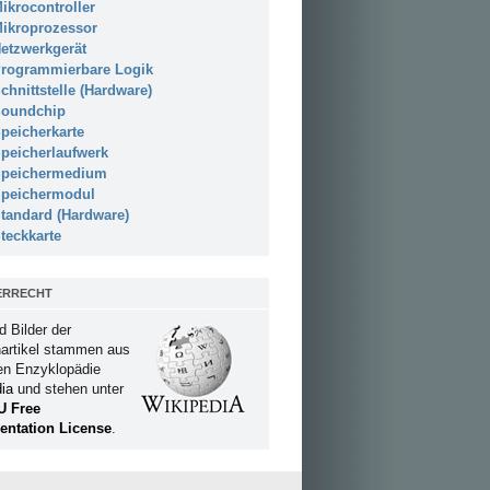
ikrocontroller
ikroprozessor
etzwerkgerät
rogrammierbare Logik
chnittstelle (Hardware)
oundchip
peicherkarte
peicherlaufwerk
peichermedium
peichermodul
tandard (Hardware)
teckkarte
ERRECHT
d Bilder der
artikel stammen aus
ien Enzyklopädie
ia
und stehen unter
U Free
ntation License
.