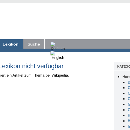
Lexikon
Suche
 Lexikon nicht verfügbar
KATEGO
iert ein Artikel zum Thema bei
Wikipedia
.
Har
B
C
C
C
G
G
H
H
I