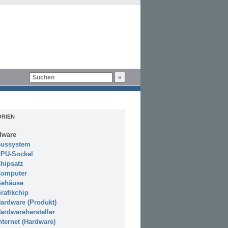
RIEN
dware
ussystem
PU-Sockel
hipsatz
omputer
ehäuse
rafikchip
ardware (Produkt)
ardwarehersteller
nternet (Hardware)