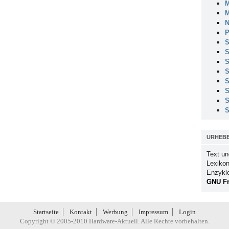
M
M
N
P
S
S
S
S
S
S
S
S
URHEB
Text un
Lexikon
Enzykl
GNU Fr
Startseite
Kontakt
Werbung
Impressum
Login
Copyright © 2005-2010 Hardware-Aktuell. Alle Rechte vorbehalten.