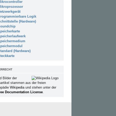
ikrocontroller
ikroprozessor
etzwerkgerät
rogrammierbare Logik
chnittstelle (Hardware)
oundchip
peicherkarte
peicherlaufwerk
peichermedium
peichermodul
tandard (Hardware)
teckkarte
ERRECHT
d Bilder der
artikel stammen aus der freien
opädie
Wikipedia
und stehen unter der
ee Documentation License
.