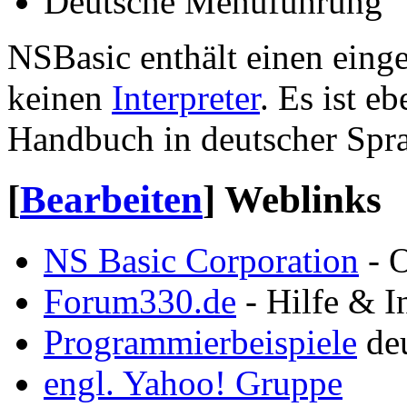
Deutsche Menüführung
NSBasic enthält einen eing
keinen
Interpreter
. Es ist e
Handbuch in deutscher Sprac
[
Bearbeiten
]
Weblinks
NS Basic Corporation
- O
Forum330.de
- Hilfe & I
Programmierbeispiele
deu
engl. Yahoo! Gruppe