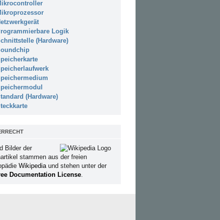
ikrocontroller
ikroprozessor
etzwerkgerät
rogrammierbare Logik
chnittstelle (Hardware)
oundchip
peicherkarte
peicherlaufwerk
peichermedium
peichermodul
tandard (Hardware)
teckkarte
ERRECHT
d Bilder der
artikel stammen aus der freien
opädie
Wikipedia
und stehen unter der
ee Documentation License
.