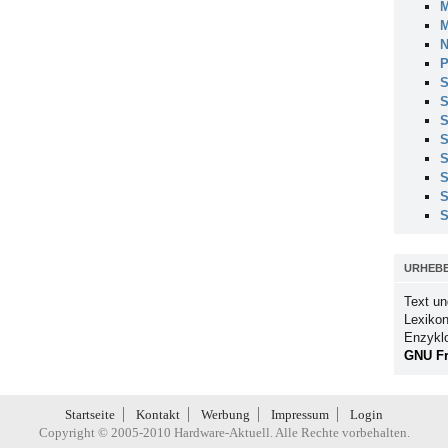
M
M
N
P
S
S
S
S
S
S
S
S
URHEB
Text un
Lexikon
Enzykl
GNU Fr
Startseite
Kontakt
Werbung
Impressum
Login
Copyright © 2005-2010 Hardware-Aktuell. Alle Rechte vorbehalten.