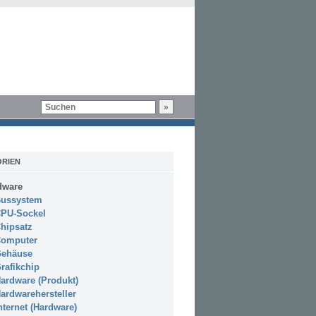
RIEN
dware
ussystem
PU-Sockel
hipsatz
omputer
ehäuse
rafikchip
ardware (Produkt)
ardwarehersteller
nternet (Hardware)