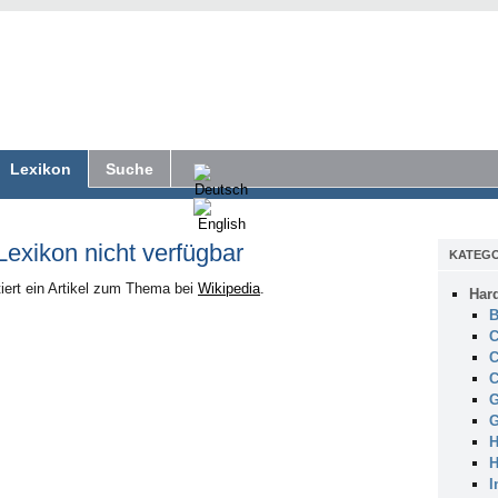
Lexikon
Suche
 Lexikon nicht verfügbar
KATEGO
iert ein Artikel zum Thema bei
Wikipedia
.
Har
B
C
C
C
G
G
H
H
I