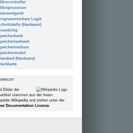
ikrocontroller
ikroprozessor
etzwerkgerät
rogrammierbare Logik
chnittstelle (Hardware)
oundchip
peicherkarte
peicherlaufwerk
peichermedium
peichermodul
tandard (Hardware)
teckkarte
ERRECHT
d Bilder der
artikel stammen aus der freien
opädie
Wikipedia
und stehen unter der
ee Documentation License
.