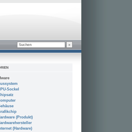
RIEN
dware
ussystem
PU-Sockel
hipsatz
omputer
ehäuse
rafikchip
ardware (Produkt)
ardwarehersteller
nternet (Hardware)