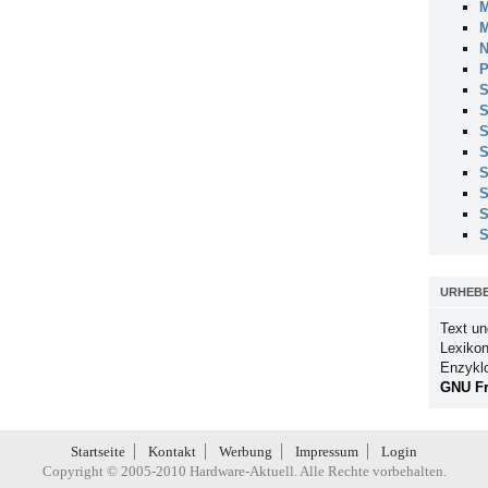
M
M
N
P
S
S
S
S
S
S
S
S
URHEB
Text un
Lexikon
Enzykl
GNU Fr
Startseite
Kontakt
Werbung
Impressum
Login
Copyright © 2005-2010 Hardware-Aktuell. Alle Rechte vorbehalten.