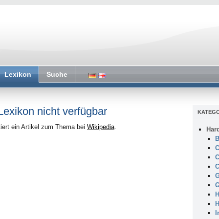
Lexikon
Suche
 Lexikon nicht verfügbar
KATEGO
iert ein Artikel zum Thema bei
Wikipedia
.
Har
B
C
C
C
G
G
H
H
I