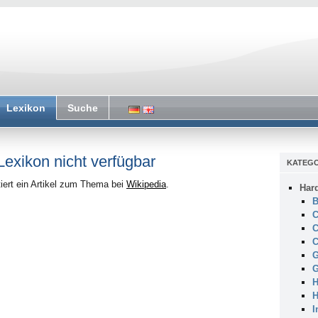
Lexikon
Suche
 Lexikon nicht verfügbar
KATEGO
iert ein Artikel zum Thema bei
Wikipedia
.
Har
B
C
C
C
G
G
H
H
I