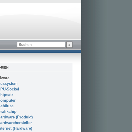
RIEN
dware
ussystem
PU-Sockel
hipsatz
omputer
ehäuse
rafikchip
ardware (Produkt)
ardwarehersteller
nternet (Hardware)