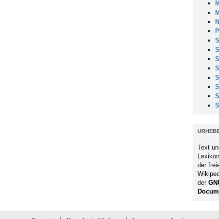
M
M
N
P
S
S
S
S
S
S
S
S
URHEB
Text un
Lexikon
der fre
Wikiped
der
GN
Docume