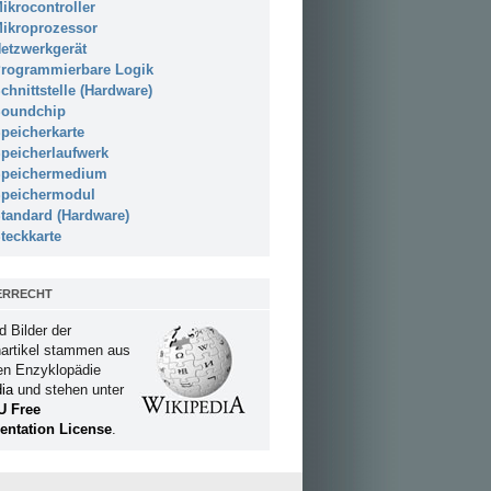
ikrocontroller
ikroprozessor
etzwerkgerät
rogrammierbare Logik
chnittstelle (Hardware)
oundchip
peicherkarte
peicherlaufwerk
peichermedium
peichermodul
tandard (Hardware)
teckkarte
ERRECHT
d Bilder der
artikel stammen aus
ien Enzyklopädie
ia
und stehen unter
U Free
ntation License
.