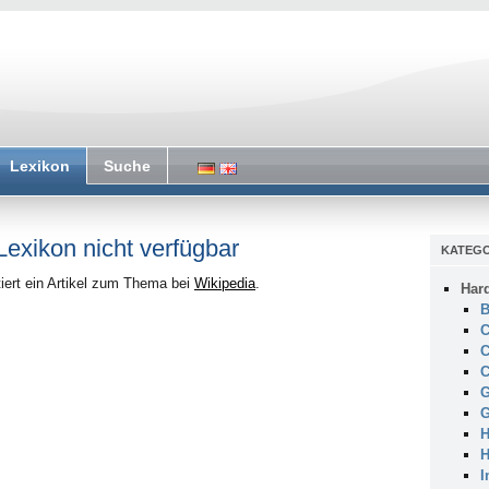
Lexikon
Suche
 Lexikon nicht verfügbar
KATEGO
iert ein Artikel zum Thema bei
Wikipedia
.
Har
B
C
C
C
G
G
H
H
I