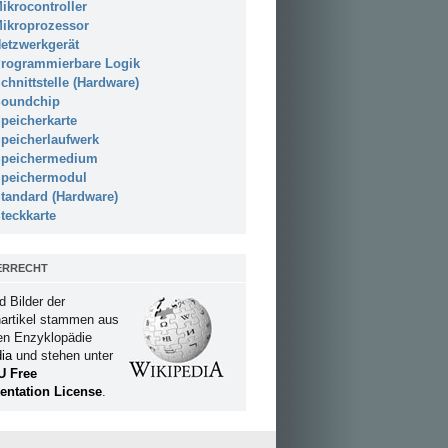
ikrocontroller
ikroprozessor
etzwerkgerät
rogrammierbare Logik
chnittstelle (Hardware)
oundchip
peicherkarte
peicherlaufwerk
peichermedium
peichermodul
tandard (Hardware)
teckkarte
ERRECHT
d Bilder der
artikel stammen aus
ien Enzyklopädie
ia
und stehen unter
U Free
ntation License
.