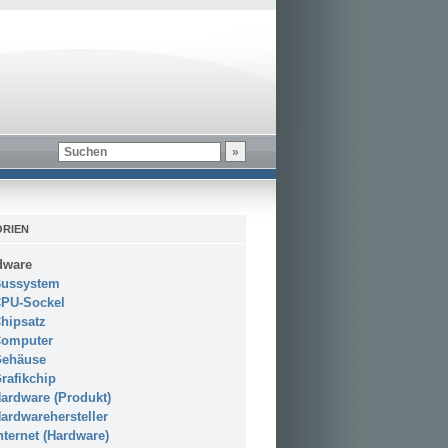
RIEN
dware
ussystem
PU-Sockel
hipsatz
omputer
ehäuse
rafikchip
ardware (Produkt)
ardwarehersteller
nternet (Hardware)