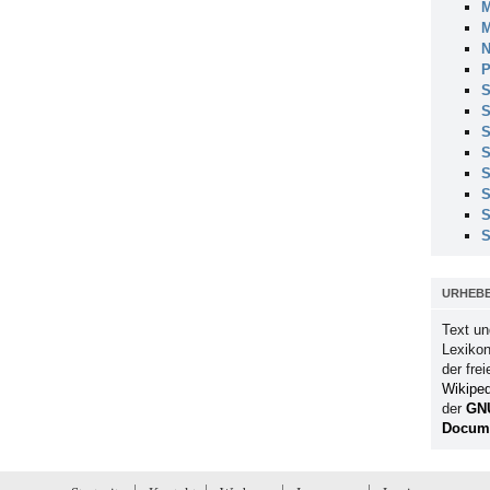
M
M
N
P
S
S
S
S
S
S
S
S
URHEB
Text un
Lexikon
der fre
Wikiped
der
GN
Docume