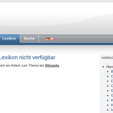
Lexikon
Suche
 Lexikon nicht verfügbar
KATEGO
iert ein Artikel zum Thema bei
Wikipedia
.
Har
B
C
C
C
G
G
H
H
I