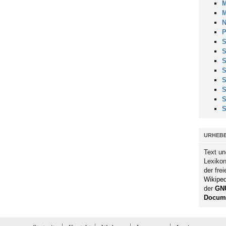
M
M
N
P
S
S
S
S
S
S
S
S
URHEB
Text un
Lexikon
der fre
Wikiped
der
GN
Docume