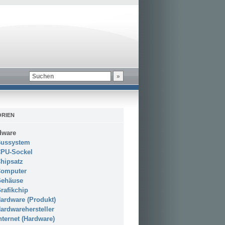
RIEN
dware
ussystem
PU-Sockel
hipsatz
omputer
ehäuse
rafikchip
ardware (Produkt)
ardwarehersteller
nternet (Hardware)