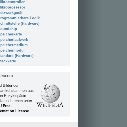
ikrocontroller
ikroprozessor
etzwerkgerät
rogrammierbare Logik
chnittstelle (Hardware)
oundchip
peicherkarte
peicherlaufwerk
peichermedium
peichermodul
tandard (Hardware)
teckkarte
ERRECHT
d Bilder der
artikel stammen aus
ien Enzyklopädie
ia
und stehen unter
U Free
ntation License
.