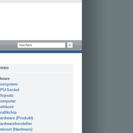
RIEN
dware
ussystem
PU-Sockel
hipsatz
omputer
ehäuse
rafikchip
ardware (Produkt)
ardwarehersteller
nternet (Hardware)