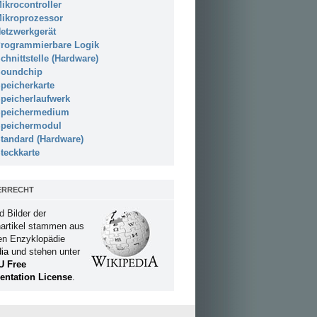
ikrocontroller
ikroprozessor
etzwerkgerät
rogrammierbare Logik
chnittstelle (Hardware)
oundchip
peicherkarte
peicherlaufwerk
peichermedium
peichermodul
tandard (Hardware)
teckkarte
ERRECHT
d Bilder der
artikel stammen aus
ien Enzyklopädie
ia
und stehen unter
U Free
ntation License
.