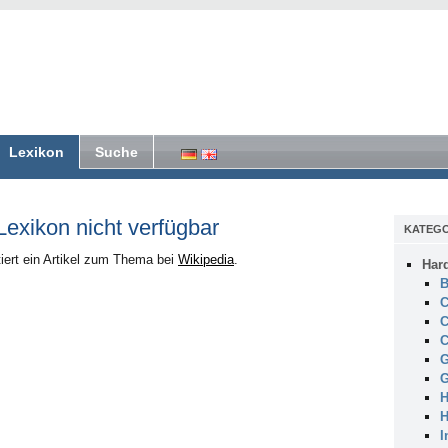
Lexikon
Suche
 Lexikon nicht verfügbar
KATEGO
iert ein Artikel zum Thema bei
Wikipedia
.
Har
B
C
C
C
G
G
H
H
I