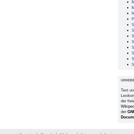
M
M
N
P
S
S
S
S
S
S
S
S
URHEB
Text un
Lexikon
der fre
Wikiped
der
GN
Docume