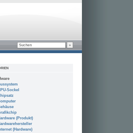
RIEN
dware
ussystem
PU-Sockel
hipsatz
omputer
ehäuse
rafikchip
ardware (Produkt)
ardwarehersteller
nternet (Hardware)