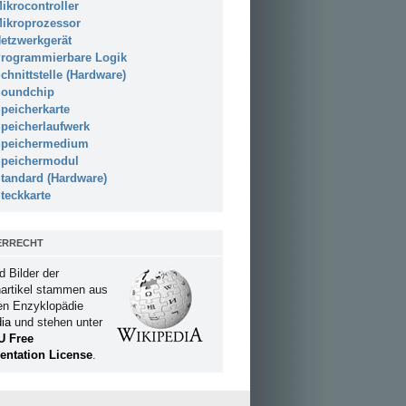
ikrocontroller
ikroprozessor
etzwerkgerät
rogrammierbare Logik
chnittstelle (Hardware)
oundchip
peicherkarte
peicherlaufwerk
peichermedium
peichermodul
tandard (Hardware)
teckkarte
ERRECHT
d Bilder der
artikel stammen aus
ien Enzyklopädie
ia
und stehen unter
U Free
ntation License
.