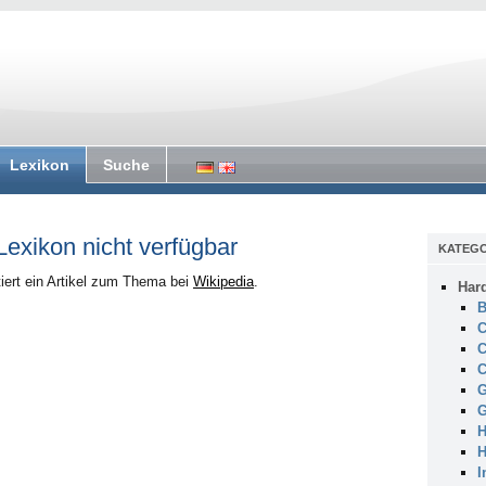
Lexikon
Suche
 Lexikon nicht verfügbar
KATEGO
iert ein Artikel zum Thema bei
Wikipedia
.
Har
B
C
C
C
G
G
H
H
I