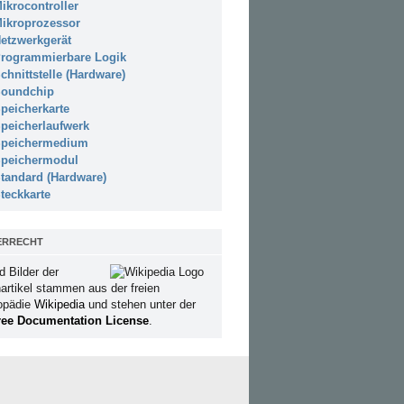
ikrocontroller
ikroprozessor
etzwerkgerät
rogrammierbare Logik
chnittstelle (Hardware)
oundchip
peicherkarte
peicherlaufwerk
peichermedium
peichermodul
tandard (Hardware)
teckkarte
ERRECHT
d Bilder der
artikel stammen aus der freien
opädie
Wikipedia
und stehen unter der
ee Documentation License
.