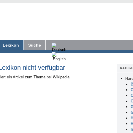
Lexikon
Suche
 Lexikon nicht verfügbar
KATEGO
iert ein Artikel zum Thema bei
Wikipedia
.
Har
B
C
C
C
G
G
H
H
I