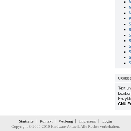
M
M
N
P
S
S
S
S
S
S
S
S
URHEB
Text un
Lexikon
Enzykl
GNU Fr
Startseite
Kontakt
Werbung
Impressum
Login
Copyright © 2005-2010 Hardware-Aktuell. Alle Rechte vorbehalten.