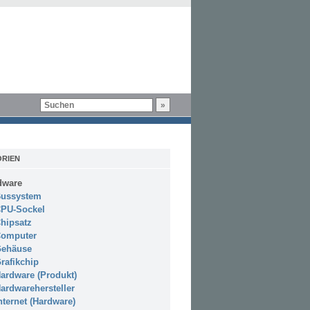
RIEN
dware
ussystem
PU-Sockel
hipsatz
omputer
ehäuse
rafikchip
ardware (Produkt)
ardwarehersteller
nternet (Hardware)