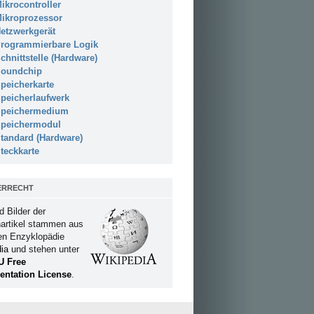
ikrocontroller
ikroprozessor
etzwerkgerät
rogrammierbare Logik
chnittstelle (Hardware)
oundchip
peicherkarte
peicherlaufwerk
peichermedium
peichermodul
tandard (Hardware)
teckkarte
ERRECHT
d Bilder der
artikel stammen aus
ien Enzyklopädie
ia
und stehen unter
U Free
ntation License
.