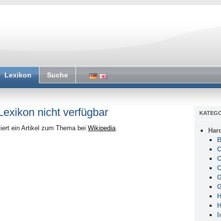
Lexikon
Suche
 Lexikon nicht verfügbar
KATEGO
iert ein Artikel zum Thema bei
Wikipedia
.
Har
B
C
C
C
G
G
H
H
I