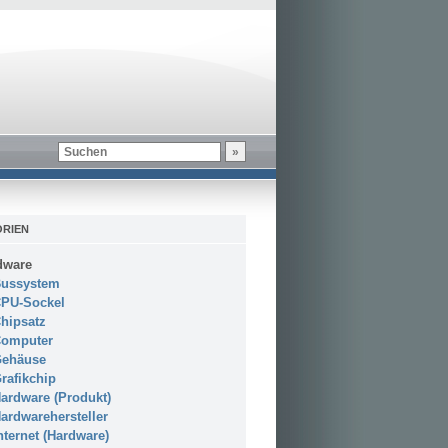
RIEN
dware
ussystem
PU-Sockel
hipsatz
omputer
ehäuse
rafikchip
ardware (Produkt)
ardwarehersteller
nternet (Hardware)