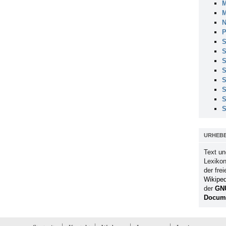
M
M
N
P
S
S
S
S
S
S
S
S
URHEB
Text un
Lexikon
der fre
Wikiped
der
GN
Docume