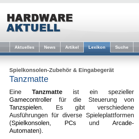
Aktuelles
News
Artikel
Lexikon
Suche
Spielkonsolen-Zubehör
&
Eingabegerät
Tanzmatte
Eine
Tanzmatte
ist ein spezieller
Gamecontroller
für die Steuerung von
Tanzspielen
. Es gibt verschiedene
Ausführungen für diverse Spieleplattformen
(
Spielkonsolen
,
PCs
und
Arcade-
Automaten
).