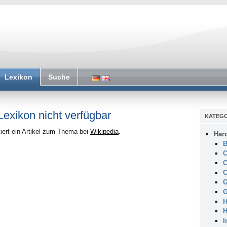
Lexikon
Suche
 Lexikon nicht verfügbar
KATEGO
iert ein Artikel zum Thema bei
Wikipedia
.
Har
B
C
C
C
G
G
H
H
I