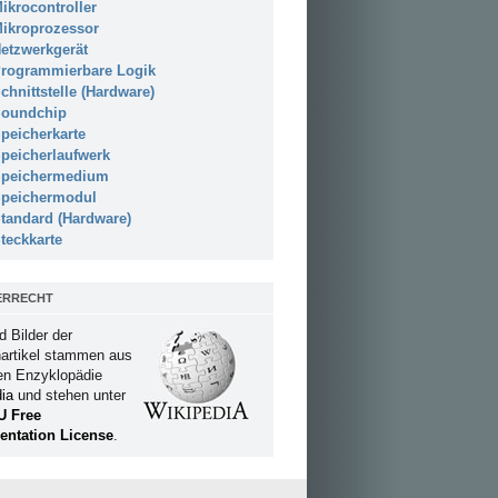
ikrocontroller
ikroprozessor
etzwerkgerät
rogrammierbare Logik
chnittstelle (Hardware)
oundchip
peicherkarte
peicherlaufwerk
peichermedium
peichermodul
tandard (Hardware)
teckkarte
ERRECHT
d Bilder der
artikel stammen aus
ien Enzyklopädie
ia
und stehen unter
U Free
ntation License
.