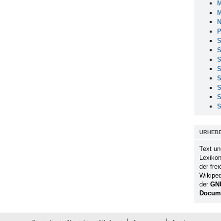
M
M
N
P
S
S
S
S
S
S
S
S
URHEB
Text un
Lexikon
der fre
Wikiped
der
GN
Docume