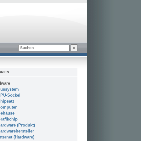
RIEN
dware
ussystem
PU-Sockel
hipsatz
omputer
ehäuse
rafikchip
ardware (Produkt)
ardwarehersteller
nternet (Hardware)