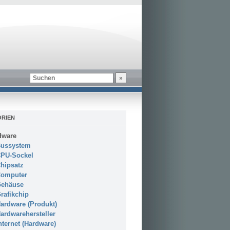
RIEN
dware
ussystem
PU-Sockel
hipsatz
omputer
ehäuse
rafikchip
ardware (Produkt)
ardwarehersteller
nternet (Hardware)