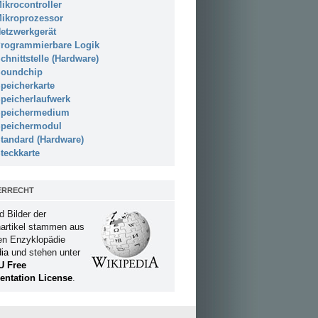
ikrocontroller
ikroprozessor
etzwerkgerät
rogrammierbare Logik
chnittstelle (Hardware)
oundchip
peicherkarte
peicherlaufwerk
peichermedium
peichermodul
tandard (Hardware)
teckkarte
ERRECHT
d Bilder der
artikel stammen aus
ien Enzyklopädie
ia
und stehen unter
U Free
ntation License
.