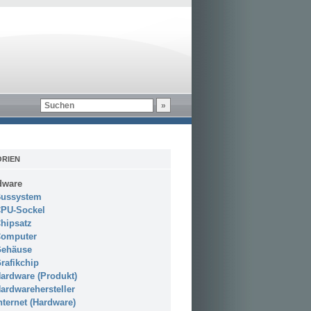
RIEN
dware
ussystem
PU-Sockel
hipsatz
omputer
ehäuse
rafikchip
ardware (Produkt)
ardwarehersteller
nternet (Hardware)