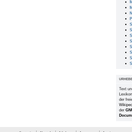
M
M
N
P
S
S
S
S
S
S
S
S
URHEB
Text un
Lexikon
der fre
Wikiped
der
GN
Docume