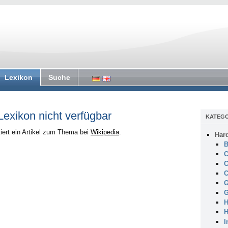
Lexikon
Suche
 Lexikon nicht verfügbar
KATEGO
iert ein Artikel zum Thema bei
Wikipedia
.
Har
B
C
C
C
G
G
H
H
I