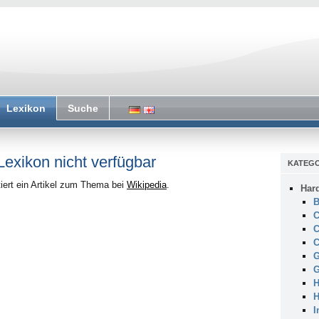
Lexikon
Suche
 Lexikon nicht verfügbar
KATEGO
iert ein Artikel zum Thema bei
Wikipedia
.
Har
B
C
C
C
G
G
H
H
I