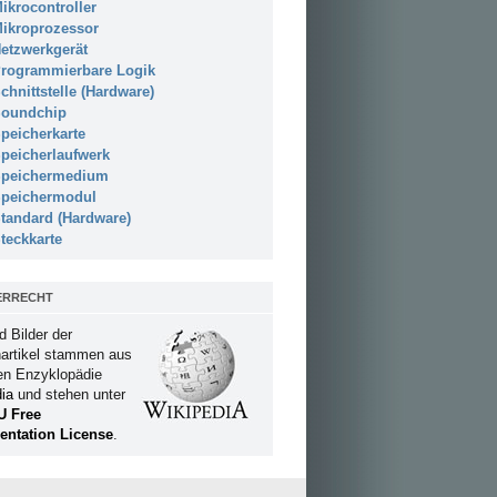
ikrocontroller
ikroprozessor
etzwerkgerät
rogrammierbare Logik
chnittstelle (Hardware)
oundchip
peicherkarte
peicherlaufwerk
peichermedium
peichermodul
tandard (Hardware)
teckkarte
ERRECHT
d Bilder der
artikel stammen aus
ien Enzyklopädie
ia
und stehen unter
U Free
ntation License
.