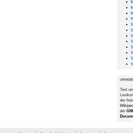
M
M
N
P
S
S
S
S
S
S
S
S
URHEB
Text un
Lexikon
der fre
Wikiped
der
GN
Docume