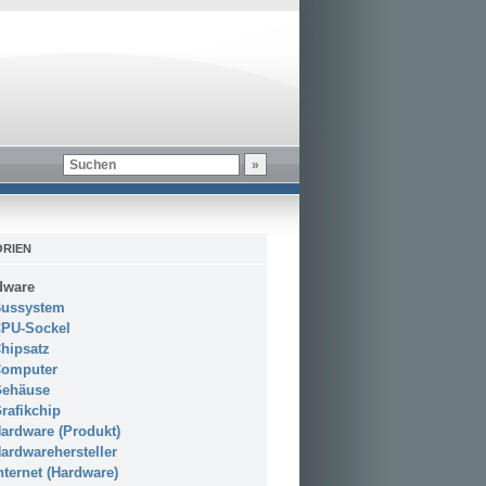
RIEN
dware
ussystem
PU-Sockel
hipsatz
omputer
ehäuse
rafikchip
ardware (Produkt)
ardwarehersteller
nternet (Hardware)