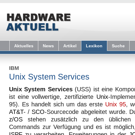
Aktuelles
News
Artikel
Lexikon
Suche
IBM
Unix System Services
Unix System Services
(USS) ist eine Komp
ist eine vollwertige, zertifizierte
Unix
-Impleme
95). Es handelt sich um das erste
Unix 95
, w
AT&T
- /
SCO
-Sourcecode abgeleitet wurde. Du
z/OS
stehen zusätzlich zu den üblichen
Commands zur Verfügung und es ist möglich, 
ISPF
zu verarbeiten. Erweiterungen in der
J