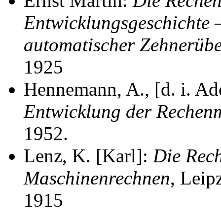
Ernst Martin:
Die Rechen
Entwicklungsgeschichte 
automatischer Zehnerüb
1925
Hennemann, A., [d. i. Ad
Entwicklung der Rechen
1952.
Lenz, K. [Karl]:
Die Rec
Maschinenrechnen
, Leip
1915