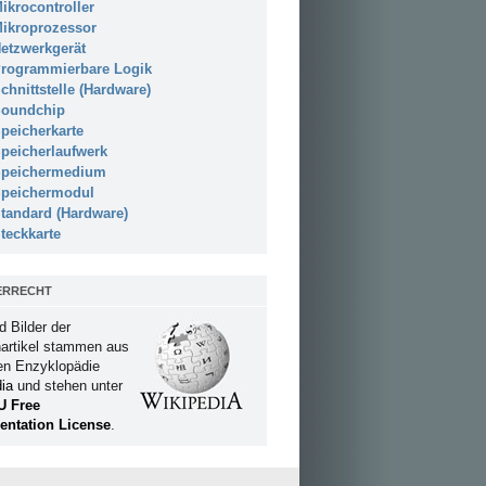
ikrocontroller
ikroprozessor
etzwerkgerät
rogrammierbare Logik
chnittstelle (Hardware)
oundchip
peicherkarte
peicherlaufwerk
peichermedium
peichermodul
tandard (Hardware)
teckkarte
ERRECHT
d Bilder der
artikel stammen aus
ien Enzyklopädie
ia
und stehen unter
U Free
ntation License
.