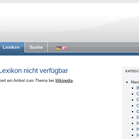
Lexikon
Suche
 Lexikon nicht verfügbar
KATEGO
iert ein Artikel zum Thema bei
Wikipedia
.
Har
B
C
C
C
G
G
H
H
I