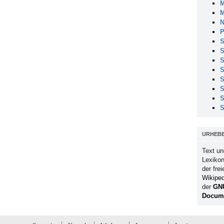
M
M
N
P
S
S
S
S
S
S
S
S
URHEB
Text un
Lexikon
der fre
Wikiped
der
GN
Docume