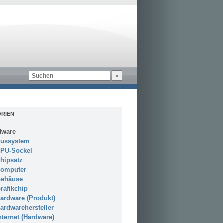
RIEN
dware
ussystem
PU-Sockel
hipsatz
omputer
ehäuse
rafikchip
ardware (Produkt)
ardwarehersteller
nternet (Hardware)