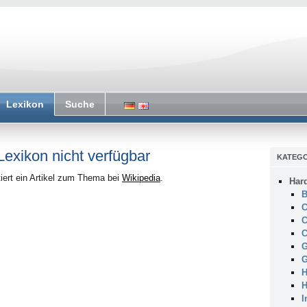
Lexikon
Suche
 Lexikon nicht verfügbar
KATEGO
iert ein Artikel zum Thema bei
Wikipedia
.
Har
B
C
C
C
G
G
H
H
I