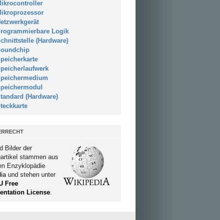
ikrocontroller
ikroprozessor
etzwerkgerät
rogrammierbare Logik
chnittstelle (Hardware)
oundchip
peicherkarte
peicherlaufwerk
peichermedium
peichermodul
tandard (Hardware)
teckkarte
ERRECHT
d Bilder der
artikel stammen aus
ien Enzyklopädie
ia
und stehen unter
U Free
ntation License
.