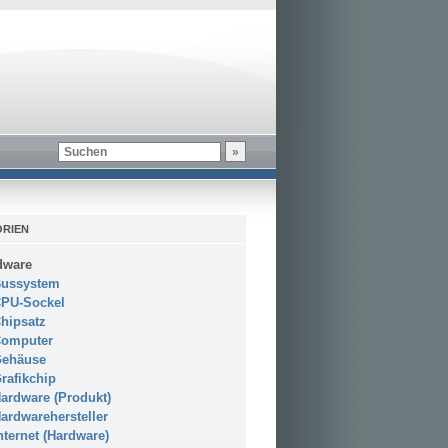
RIEN
dware
ussystem
PU-Sockel
hipsatz
omputer
ehäuse
rafikchip
ardware (Produkt)
ardwarehersteller
nternet (Hardware)