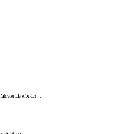
hrsignals gibt der ...
s defekten ...