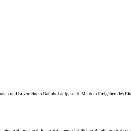
alen und ist vor einem Bahnhof aufgestellt. Mit dem Freigeben des Einfa
n einem Hauptsignal. Es ersetzt einen schriftlichen Befehl, um trotz eine