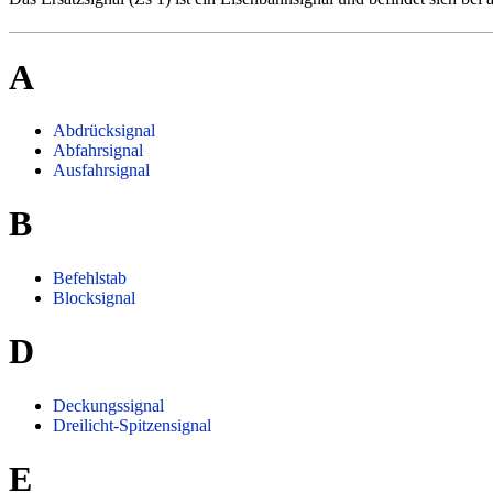
A
Abdrücksignal
Abfahrsignal
Ausfahrsignal
B
Befehlstab
Blocksignal
D
Deckungssignal
Dreilicht-Spitzensignal
E