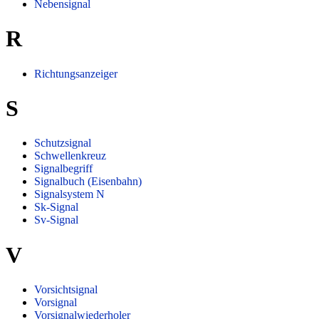
Nebensignal
R
Richtungsanzeiger
S
Schutzsignal
Schwellenkreuz
Signalbegriff
Signalbuch (Eisenbahn)
Signalsystem N
Sk-Signal
Sv-Signal
V
Vorsichtsignal
Vorsignal
Vorsignalwiederholer