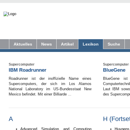
Aktuelles
News
Artikel
Lexikon
Suche
Supercomputer
Supercomputer 
IBM Roadrunner
BlueGene
Roadrunner ist der inoffizielle Name eines
BlueGene ist 
Supercomputers, der sich im Los Alamos
Computertechn
National Laboratory im US-Bundesstaat New
Laut IBM sowoh
Mexico befindet. Mit einer Billiarde ...
des Supercomput
A
H (Fortse
Advanced Simulation and Computing
Huygens 