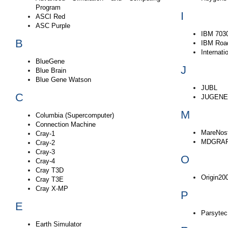
Program
I
ASCI Red
ASC Purple
IBM 7030
B
IBM Roa
Internat
BlueGene
J
Blue Brain
Blue Gene Watson
JUBL
C
JUGENE
M
Columbia (Supercomputer)
Connection Machine
MareNos
Cray-1
MDGRAP
Cray-2
Cray-3
O
Cray-4
Cray T3D
Origin20
Cray T3E
Cray X-MP
P
E
Parsyte
Earth Simulator