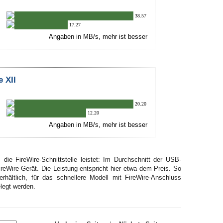
38.57
17.27
Angaben in MB/s, mehr ist besser
 XII
20.20
12.20
Angaben in MB/s, mehr ist besser
die FireWire-Schnittstelle leistet: Im Durchschnitt der USB-
ireWire-Gerät. Die Leistung entspricht hier etwa dem Preis. So
rhältlich, für das schnellere Modell mit FireWire-Anschluss
legt werden.