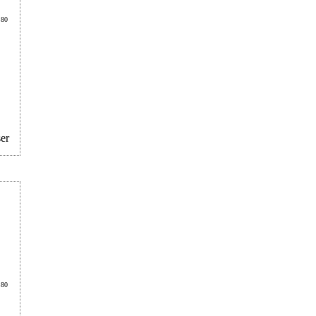
.80
er
.80