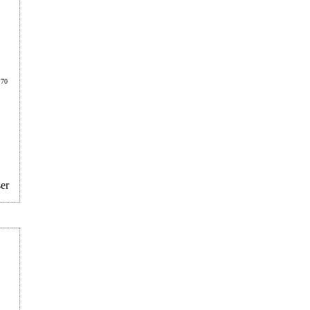
.70
er