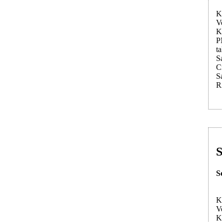
K
V
K
P
t
S
C
S
R
S
S
K
V
K