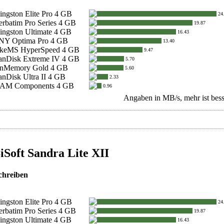
ingston Elite Pro 4 GB
24
erbatim Pro Series 4 GB
19.87
ingston Ultimate 4 GB
16.43
NY Optima Pro 4 GB
13.40
akeMS HyperSpeed 4 GB
9.47
anDisk Extreme IV 4 GB
5.70
nMemory Gold 4 GB
5.60
anDisk Ultra II 4 GB
2.33
AM Components 4 GB
0.96
Angaben in MB/s, mehr ist bess
iSoft Sandra Lite XII
chreiben
ingston Elite Pro 4 GB
24
erbatim Pro Series 4 GB
19.87
ingston Ultimate 4 GB
16.43