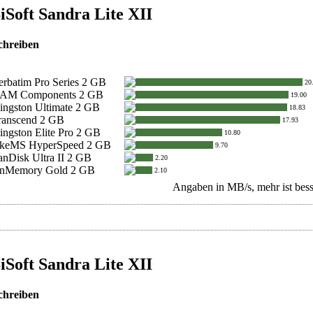
iSoft Sandra Lite XII
chreiben
erbatim Pro Series 2 GB
20
AM Components 2 GB
19.00
ingston Ultimate 2 GB
18.83
ranscend 2 GB
17.93
ingston Elite Pro 2 GB
10.80
akeMS HyperSpeed 2 GB
9.70
anDisk Ultra II 2 GB
2.20
nMemory Gold 2 GB
2.10
Angaben in MB/s, mehr ist bess
iSoft Sandra Lite XII
chreiben