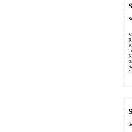
S
S
V
R
K
T
K
t
S
C
S
S