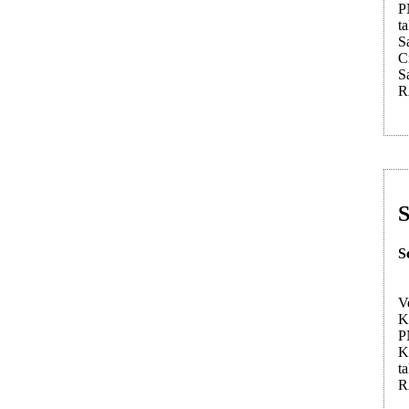
P
t
S
C
S
R
S
S
V
K
P
K
t
R