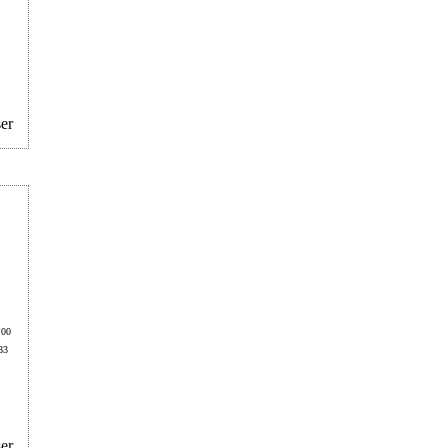
er
.00
83
er