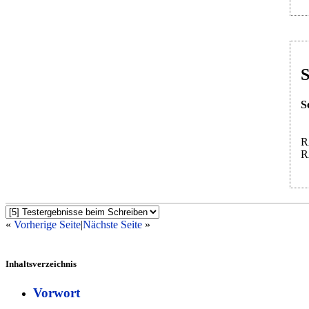
S
S
R
R
«
Vorherige Seite
|
Nächste Seite
»
Inhaltsverzeichnis
Vorwort