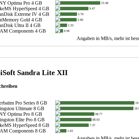
NY Optima Pro 4 GB
13.40
akeMS HyperSpeed 4 GB
9.47
anDisk Extreme IV 4 GB
5.70
nMemory Gold 4 GB
5.60
anDisk Ultra II 4 GB
2.33
AM Components 4 GB
0.96
Angaben in MB/s, mehr ist bess
iSoft Sandra Lite XII
chreiben
erbatim Pro Series 8 GB
19
ingston Ultimate 8 GB
18.
NY Optima Pro 8 GB
08.77
ingston Elite Pro 8 GB
08.03
akeMS HyperSpeed 8 GB
7.37
AM Components 8 GB
1.63
Angaben in MB/s, mehr ist bess