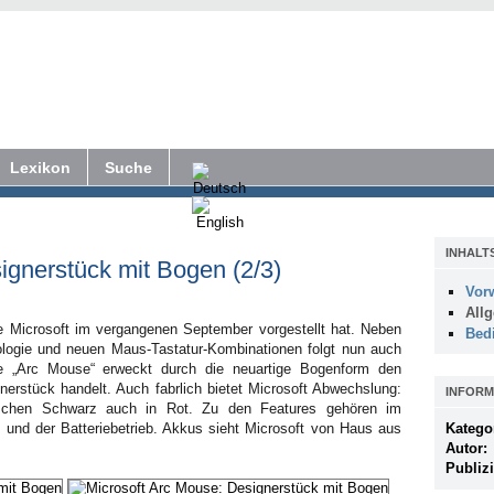
Lexikon
Suche
INHALT
ignerstück mit Bogen (2/3)
Vor
All
ie Microsoft im vergangenen September vorgestellt hat. Neben
Bed
logie und neuen Maus-Tastatur-Kombinationen folgt nun auch
e „Arc Mouse“ erweckt durch die neuartige Bogenform den
nerstück handelt. Auch fabrlich bietet Microsoft Abwechslung:
INFORM
chen Schwarz auch in Rot. Zu den Features gehören im
 und der Batteriebetrieb. Akkus sieht Microsoft von Haus aus
Katego
Autor:
Publizi