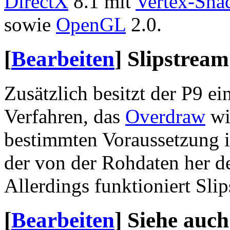
DirectX
8.1 mit
Vertex-Sha
sowie
OpenGL
2.0.
[
Bearbeiten
]
Slipstream
Zusätzlich besitzt der P9 ei
Verfahren, das
Overdraw
wi
bestimmten Voraussetzung i
der von der Rohdaten her de
Allerdings funktioniert Sli
[
Bearbeiten
]
Siehe auch