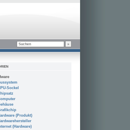
RIEN
dware
ussystem
PU-Sockel
hipsatz
omputer
ehäuse
rafikchip
ardware (Produkt)
ardwarehersteller
nternet (Hardware)