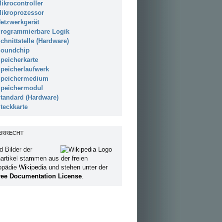
ikrocontroller
ikroprozessor
etzwerkgerät
rogrammierbare Logik
chnittstelle (Hardware)
oundchip
peicherkarte
peicherlaufwerk
peichermedium
peichermodul
tandard (Hardware)
teckkarte
ERRECHT
d Bilder der
artikel stammen aus der freien
opädie
Wikipedia
und stehen unter der
ee Documentation License
.