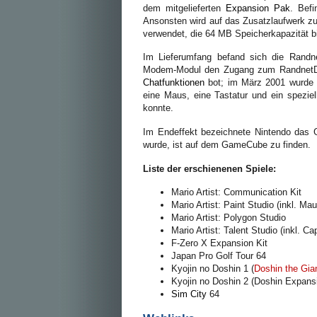
dem mitgelieferten
Expansion Pak
. Befi
Ansonsten wird auf das Zusatzlaufwerk zu
verwendet, die 64 MB Speicherkapazität b
Im Lieferumfang befand sich die Randn
Modem-Modul den Zugang zum RandnetDD
Chatfunktionen
bot; im März 2001 wurde 
eine Maus, eine Tastatur und ein spezie
konnte.
Im Endeffekt bezeichnete Nintendo das 
wurde, ist auf dem GameCube zu finden.
Liste der erschienenen Spiele:
Mario Artist: Communication Kit
Mario Artist: Paint Studio (inkl. Mau
Mario Artist: Polygon Studio
Mario Artist: Talent Studio (inkl. C
F-Zero X Expansion Kit
Japan Pro Golf Tour 64
Kyojin no Doshin 1 (
Doshin the Gia
Kyojin no Doshin 2 (Doshin Expans
Sim City
64