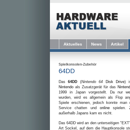
Aktuelles
News
Artikel
Spielkonsolen-Zubehör
64DD
Das
64DD
(
Nintendo 64
Disk Drive
) 
Nintendo
als Zusatzgerät für das
Ninten
1999 in Japan vorgestellt. Da nur wen
wurden, wird es allgemein als Flop an
Spiele erschienen, jedoch konnte man 
Service chatten und
online
spielen. Z
außerhalb Japans kam es nicht.
Das 64DD wird an den unterseitigen "EXT
Art Sockel, auf dem die Hauptkonsole st