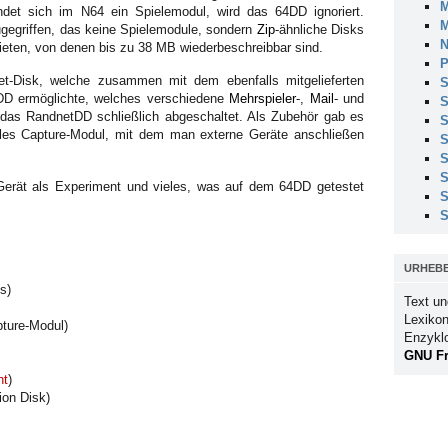
M
ndet sich im N64 ein Spielemodul, wird das 64DD ignoriert.
M
gegriffen, das keine Spielemodule, sondern
Zip
-ähnliche Disks
N
ieten, von denen bis zu 38 MB wiederbeschreibbar sind.
P
et-Disk, welche zusammen mit dem ebenfalls mitgelieferten
S
 ermöglichte, welches verschiedene
Mehrspieler
-,
Mail
- und
S
das RandnetDD schließlich abgeschaltet. Als Zubehör gab es
S
lles Capture-Modul, mit dem man externe Geräte anschließen
S
S
S
Gerät als Experiment und vieles, was auf dem 64DD getestet
S
S
URHEB
s)
Text un
Lexikon
apture-Modul)
Enzykl
GNU Fr
nt
)
ion Disk)