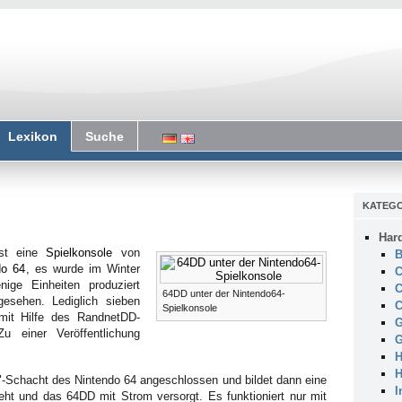
Lexikon
Suche
KATEGO
Har
ist eine
Spielkonsole
von
B
do 64
, es wurde im Winter
C
ige Einheiten produziert
C
64DD unter der Nintendo64-
gesehen. Lediglich sieben
C
Spielkonsole
mit Hilfe des RandnetDD-
G
u einer Veröffentlichung
G
H
H
"-Schacht des Nintendo 64 angeschlossen und bildet dann eine
I
eht und das 64DD mit Strom versorgt. Es funktioniert nur mit