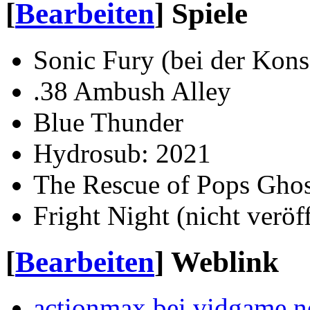
[
Bearbeiten
]
Spiele
Sonic Fury (bei der Konso
.38 Ambush Alley
Blue Thunder
Hydrosub: 2021
The Rescue of Pops Ghos
Fright Night (nicht veröff
[
Bearbeiten
]
Weblink
actionmax bei vidgame.n