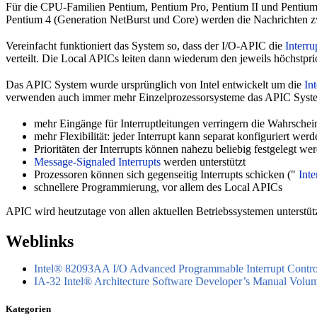
Für die CPU-Familien Pentium, Pentium Pro, Pentium II und Pentium 
Pentium 4 (Generation NetBurst und Core) werden die Nachrichten z
Vereinfacht funktioniert das System so, dass der I/O-APIC die
Interru
verteilt. Die Local APICs leiten dann wiederum den jeweils höchstprior
Das APIC System wurde ursprünglich von Intel entwickelt um die
In
verwenden auch immer mehr Einzelprozessorsysteme das APIC Syste
mehr Eingänge für Interruptleitungen verringern die Wahrscheinl
mehr Flexibilität: jeder Interrupt kann separat konfiguriert werd
Prioritäten der Interrupts können nahezu beliebig festgelegt we
Message-Signaled Interrupts
werden unterstützt
Prozessoren können sich gegenseitig Interrupts schicken ("
Inte
schnellere Programmierung, vor allem des Local APICs
APIC wird heutzutage von allen aktuellen Betriebssystemen unterstützt
Weblinks
Intel® 82093AA I/O Advanced Programmable Interrupt Contro
IA-32 Intel® Architecture Software Developer’s Manual Vol
Kategorien