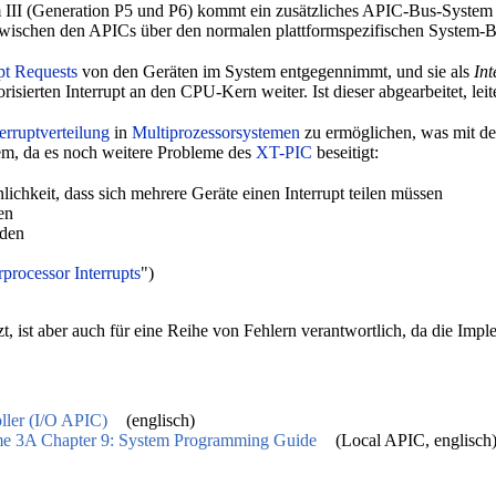
III (Generation P5 und P6) kommt ein zusätzliches APIC-Bus-System d
wischen den APICs über den normalen plattformspezifischen System-B
pt Requests
von den Geräten im System entgegennimmt, und sie als
In
isierten Interrupt an den CPU-Kern weiter. Ist dieser abgearbeitet, lei
terruptverteilung
in
Multiprozessorsystemen
zu ermöglichen, was mit 
m, da es noch weitere Probleme des
XT-PIC
beseitigt:
ichkeit, dass sich mehrere Geräte einen Interrupt teilen müssen
en
rden
rprocessor Interrupts
")
, ist aber auch für eine Reihe von Fehlern verantwortlich, da die Imple
ller (I/O APIC)
(englisch)
ume 3A Chapter 9: System Programming Guide
(Local APIC, englisch