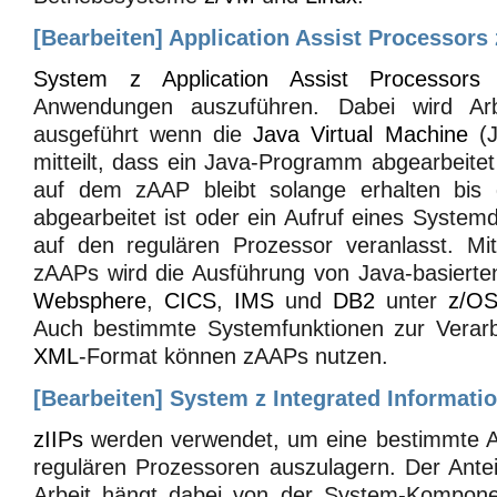
[
Bearbeiten
]
Application Assist Processors
System z Application Assist Processors
e
Anwendungen auszuführen. Dabei wird A
ausgeführt wenn die
Java Virtual Machine
(J
mitteilt, dass ein Java-Programm abgearbeitet
auf dem zAAP bleibt solange erhalten bi
abgearbeitet ist oder ein Aufruf eines System
auf den regulären Prozessor veranlasst. Mi
zAAPs wird die Ausführung von Java-basiert
Websphere
,
CICS
,
IMS
und
DB2
unter
z/O
Auch bestimmte Systemfunktionen zur Verar
XML
-Format können zAAPs nutzen.
[
Bearbeiten
]
System z Integrated Informatio
zIIPs
werden verwendet, um eine bestimmte Ar
regulären Prozessoren auszulagern. Der Ante
Arbeit hängt dabei von der System-Kompone