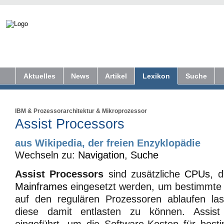
Aktuelles
News
Artikel
Lexikon
Suche
IBM
&
Prozessorarchitektur
&
Mikroprozessor
Assist Processors
aus Wikipedia, der freien Enzyklopädie
Wechseln zu:
Navigation
,
Suche
Assist Processors
sind zusätzliche
CPUs
, 
Mainframes
eingesetzt werden, um bestimmte A
auf den regulären Prozessoren ablaufen l
diese damit entlasten zu können. Assist