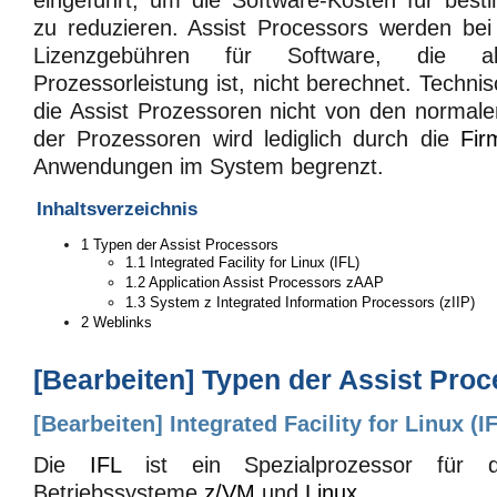
eingeführt, um die Software-Kosten für be
zu reduzieren. Assist Processors werden be
Lizenzgebühren für Software, die 
Prozessorleistung ist, nicht berechnet. Techni
die Assist Prozessoren nicht von den normal
der Prozessoren wird lediglich durch die
Fir
Anwendungen im System begrenzt.
Inhaltsverzeichnis
1
Typen der Assist Processors
1.1
Integrated Facility for Linux (IFL)
1.2
Application Assist Processors zAAP
1.3
System z Integrated Information Processors (zIIP)
2
Weblinks
[
Bearbeiten
]
Typen der Assist Proc
[
Bearbeiten
]
Integrated Facility for Linux (I
Die
IFL
ist ein Spezialprozessor für d
Betriebssysteme
z/VM
und
Linux
.