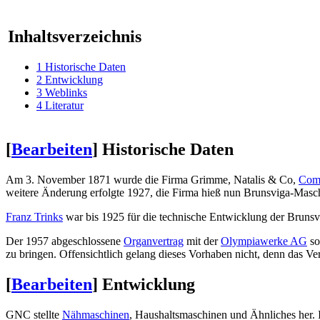
Inhaltsverzeichnis
1
Historische Daten
2
Entwicklung
3
Weblinks
4
Literatur
[
Bearbeiten
]
Historische Daten
Am 3. November 1871 wurde die Firma Grimme, Natalis & Co,
Comm
weitere Änderung erfolgte 1927, die Firma hieß nun Brunsviga-Mas
Franz Trinks
war bis 1925 für die technische Entwicklung der Brunsvi
Der 1957 abgeschlossene
Organvertrag
mit der
Olympiawerke AG
so
zu bringen. Offensichtlich gelang dieses Vorhaben nicht, denn da
[
Bearbeiten
]
Entwicklung
GNC stellte
Nähmaschinen
, Haushaltsmaschinen und Ähnliches her