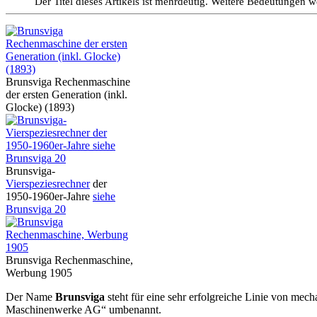
Der Titel dieses Artikels ist mehrdeutig. Weitere Bedeutungen 
Brunsviga Rechenmaschine
der ersten Generation (inkl.
Glocke) (1893)
Brunsviga-
Vierspeziesrechner
der
1950-1960er-Jahre
siehe
Brunsviga 20
Brunsviga Rechenmaschine,
Werbung 1905
Der Name
Brunsviga
steht für eine sehr erfolgreiche Linie von mec
Maschinenwerke AG“ umbenannt.