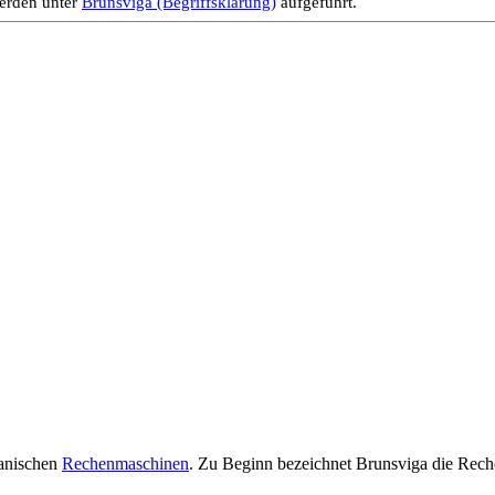
werden unter
Brunsviga (Begriffsklärung)
aufgeführt.
hanischen
Rechenmaschinen
. Zu Beginn bezeichnet Brunsviga die Reche