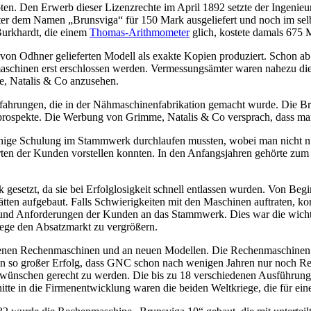
n. Den Erwerb dieser Lizenzrechte im April 1892 setzte der Ingenieu
ter dem Namen „Brunsviga“ für 150 Mark ausgeliefert und noch im sel
Burkhardt, die einem
Thomas-Arithmometer
glich, kostete damals 675 
n Odhner gelieferten Modell als exakte Kopien produziert. Schon ab 
aschinen erst erschlossen werden. Vermessungsämter waren nahezu di
e, Natalis & Co anzusehen.
 Erfahrungen, die in der Nähmaschinenfabrikation gemacht wurde. Die 
rospekte. Die Werbung von Grimme, Natalis & Co versprach, dass ma
ige Schulung im Stammwerk durchlaufen mussten, wobei man nicht nur 
rten der Kunden vorstellen konnten. In den Anfangsjahren gehörte zum
ck gesetzt, da sie bei Erfolglosigkeit schnell entlassen wurden. Von B
ätten aufgebaut. Falls Schwierigkeiten mit den Maschinen auftraten, k
und Anforderungen der Kunden an das Stammwerk. Dies war die wichtig
ege den Absatzmarkt zu vergrößern.
denen Rechenmaschinen und an neuen Modellen. Die Rechenmaschinen 
 ein so großer Erfolg, dass GNC schon nach wenigen Jahren nur noch R
wünschen gerecht zu werden. Die bis zu 18 verschiedenen Ausführung
nitte in die Firmenentwicklung waren die beiden Weltkriege, die für 