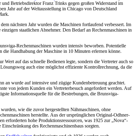
r und Betriebsdirektor Franz Trinks gegen großen Widerstand im
ben Jahr auf der Weltausstellung in Chicago von Deutschland
Mark.
dem nächsten Jahr wurden die Maschinen fortlaufend verbessert. Im
e einzigen staatlichen Abnehmer. Den Bedarf an Rechenmaschinen in
Brunsviga-Rechenmaschinen wurden intensiv beworben. Potentielle
n die Handhabung der Maschine in 10 Minuten erlernen könne.
Wert auf das schnelle Bedienen legte, sondern die Vertreter auch so
 Lösungsweg auch eine möglichst effiziente Kontrollrechnung, da die
eginn an wurde auf intensive und zügige Kundenbetreuung geachtet.
onnte von jedem Kunden ein Vertreterbesuch angefordert werden. Auf
ste Informationsquelle für die Bestrebungen, die Brunsviga-
wurden, wie die zuvor hergestellten Nähmaschinen, ohne
echenmaschinen herstellte. Aus der ursprünglichen Original-Odhner-
en erforderten hohe Produktionsressourcen, was 1925 zur „Nova“-
eine Einschränkung des Rechenmaschinenbaus sorgten.