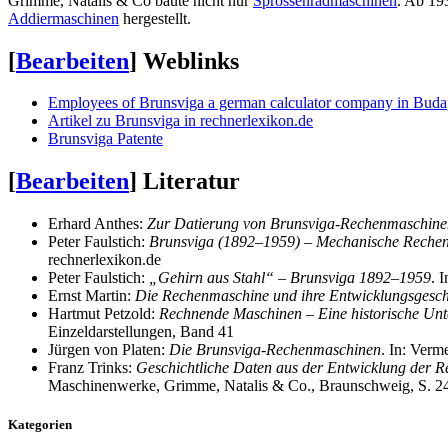
Grimme, Natalis & Co baute nicht nur
Sprossenradmaschinen
. Ab 19
Addiermaschinen
hergestellt.
[
Bearbeiten
]
Weblinks
Employees of Brunsviga a german calculator company in Buda
Artikel zu Brunsviga in rechnerlexikon.de
Brunsviga Patente
[
Bearbeiten
]
Literatur
Erhard Anthes:
Zur Datierung von Brunsviga-Rechenmaschine
Peter Faulstich:
Brunsviga (1892–1959) – Mechanische Rechen
rechnerlexikon.de
Peter Faulstich:
„Gehirn aus Stahl“ – Brunsviga 1892–1959
. 
Ernst Martin:
Die Rechenmaschine und ihre Entwicklungsgesch
Hartmut Petzold:
Rechnende Maschinen – Eine historische Unt
Einzeldarstellungen, Band 41
Jürgen von Platen:
Die Brunsviga-Rechenmaschinen
. In: Ver
Franz Trinks:
Geschichtliche Daten aus der Entwicklung der 
Maschinenwerke, Grimme, Natalis & Co., Braunschweig, S. 
Kategorien