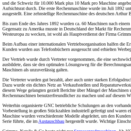
und die Schweiz für 10.000 Mark plus 10 Mark pro Maschine angebote
Aufsichtsrat durch. Die erste Rechenmaschine wurde im Juli 1892 un
ausgestellt. Eine zehnstellige Rechenmaschine des deutschen Arthur 
Bis zum Ende des Jahres 1892 wurden ca. 60 Maschinen nach einem vo
Gegensatz zu Amerika musste in Deutschland der Markt für Rechenm
Westeuropa zu wecken, ist wohl als Hauptverdienst der Firma Grimm
Beim Aufbau einer internationalen Vertriebsorganisation halfen die
Kunden wurden aus Telefonbüchern ausgesucht und erhielten Werbep
Der Vertrieb wurde durch Vertreter vorgenommen, die eine sechswöch
ausbildete, dass sie den optimalen Lösungsweg für die Berechnungsa
Maschinen als unzuverlässig galten.
Die Vertreter wurden gut bezahlt, aber auch unter starken Erfolgsdru
Dazu wurde ein dichtes Netz an Verkaufsstellen und Reparaturwerkst
diesem Wege gelangten gezielt Berichte über Mängel der Maschinen 
Rechenmaschinen benutzerfreundlicher zu machen und auf diesem W
Weiterhin organisierte GNC betriebliche Schulungen an den vorhan
Vorbestellung in großen Stückzahlen industriell gefertigt und waren
Maschine wurden verschiedenste Modelle abgeleitet, um den Kunden
Serie führte, die im
Austauschbau
hergestellt wurde. Wichtige Einsch