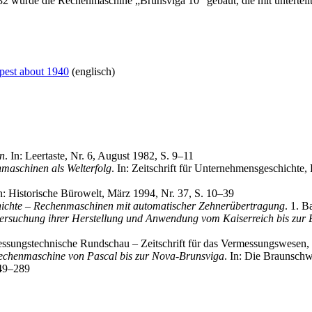
32 wurde die Rechenmaschine „Brunsviga 10“ gebaut, die mit untertei
pest about 1940
(englisch)
n
. In: Leertaste, Nr. 6, August 1982, S. 9–11
maschinen als Welterfolg
. In: Zeitschrift für Unternehmensgeschichte,
In: Historische Bürowelt, März 1994, Nr. 37, S. 10–39
ichte – Rechenmaschinen mit automatischer Zehnerübertragung
. 1. B
ersuchung ihrer Herstellung und Anwendung vom Kaiserreich bis zur 
messungstechnische Rundschau – Zeitschrift für das Vermessungswese
Rechenmaschine von Pascal bis zur Nova-Brunsviga
. In: Die Braunsch
249–289