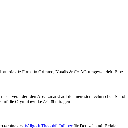
1 wurde die Firma in Grimme, Natalis & Co AG umgewandelt. Eine
ch rasch verändernden Absatzmarkt auf den neuesten technischen Stand
9 auf die Olympiawerke AG übertragen.
nmaschine des
Willgodt Theophil Odhner
für Deutschland, Belgien