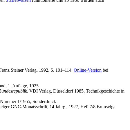
lten
Staffelwalzen
funktionierte und ab 1936 wurden auch
 Franz Steiner Verlag, 1992, S. 101–114.
Online-Version
bei
and, 1. Auflage, 1925
Bundesrepublik
. VDI Verlag, Düsseldorf 1985, Technikgeschichte in
n, Nummer 1/1955, Sonderdruck
weiger GNC-Monatsschrift, 14 Jahrg., 1927, Heft 7/8 Brunsviga