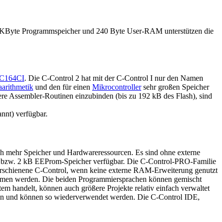
n 22 KByte Programmspeicher und 240 Byte User-RAM unterstützen die
C164CI
. Die C-Control 2 hat mit der C-Control I nur den Namen
arithmetik
und den für einen
Mikrocontroller
sehr großen Speicher
ere Assembler-Routinen einzubinden (bis zu 192 kB des Flash), sind
nnt) verfügbar.
ich mehr Speicher und Hardwareressourcen. Es sind ohne externe
zw. 2 kB EEProm-Speicher verfügbar. Die C-Control-PRO-Familie
 erschienene C-Control, wenn keine externe RAM-Erweiterung genutzt
nommen werden. Die beiden Programmiersprachen können gemischt
m handelt, können auch größere Projekte relativ einfach verwaltet
rden und können so wiederverwendet werden. Die C-Control IDE,