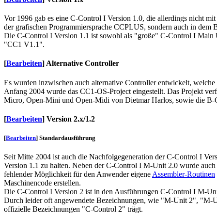
Vor 1996 gab es eine C-Control I Version 1.0, die allerdings nicht m
der grafischen Programmiersprache CCPLUS, sondern auch in dem 
Die C-Control I Version 1.1 ist sowohl als "große" C-Control I Main
"CC1 V1.1".
[
Bearbeiten
]
Alternative Controller
Es wurden inzwischen auch alternative Controller entwickelt, welche
Anfang 2004 wurde das CC1-OS-Project eingestellt. Das Projekt verfo
Micro, Open-Mini und Open-Midi von Dietmar Harlos, sowie die B-C
[
Bearbeiten
]
Version 2.x/1.2
[
Bearbeiten
]
Standardausführung
Seit Mitte 2004 ist auch die Nachfolgegeneration der C-Control I Versi
Version 1.1 zu halten. Neben der C-Control I M-Unit 2.0 wurde auch di
fehlender Möglichkeit für den Anwender eigene
Assembler-Routinen
Maschinencode erstellen.
Die C-Control I Version 2 ist in den Ausführungen C-Control I M-Un
Durch leider oft angewendete Bezeichnungen, wie "M-Unit 2", "M-Unit
offizielle Bezeichnungen "C-Control 2" trägt.