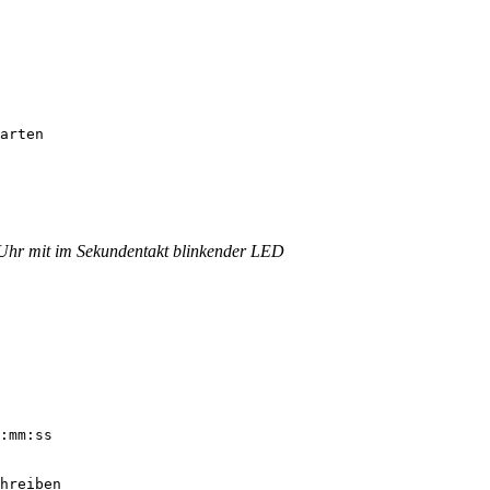
arten

(Uhr mit im Sekundentakt blinkender LED
:mm:ss

hreiben
