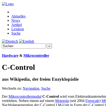
Aktuelles
News
Artikel
Lexikon
Suche
Hardware
&
Mikrocontroller
C-Control
aus Wikipedia, der freien Enzyklopädie
Wechseln zu:
Navigation
,
Suche
Der
Mikrocontrollermodul
C-Control
wird vom Elektronikunterneh
vertrieben. Neben einem auf einem
Motorola
(seit 2004
Freescale
)
M
Nachfolgegeneration der C-Control I M-Unit in Form der C-Control 