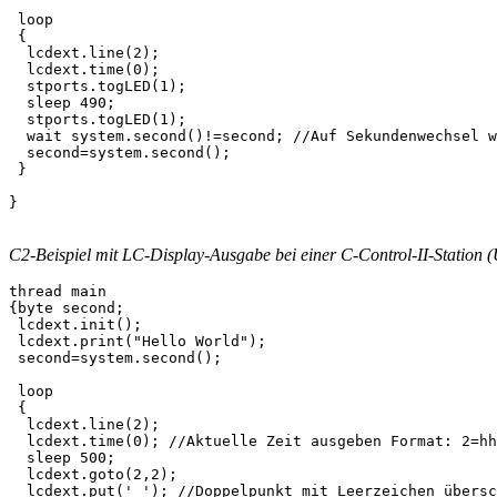
 loop

 {

  lcdext.line(2);

  lcdext.time(0);

  stports.togLED(1);

  sleep 490;

  stports.togLED(1);

  wait system.second()!=second; //Auf Sekundenwechsel w
  second=system.second();

 }

C2-Beispiel mit LC-Display-Ausgabe bei einer C-Control-II-Station 
thread main

{byte second;

 lcdext.init();

 lcdext.print("Hello World");

 second=system.second(); 

 loop

 {

  lcdext.line(2);

  lcdext.time(0); //Aktuelle Zeit ausgeben Format: 2=hh
  sleep 500;

  lcdext.goto(2,2);

  lcdext.put(' '); //Doppelpunkt mit Leerzeichen übersc