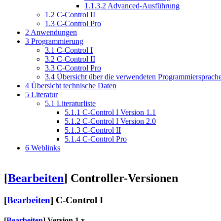
1.1.3.2
Advanced-Ausführung
1.2
C-Control II
1.3
C-Control Pro
2
Anwendungen
3
Programmierung
3.1
C-Control I
3.2
C-Control II
3.3
C-Control Pro
3.4
Übersicht über die verwendeten Programmiersprach
4
Übersicht technische Daten
5
Literatur
5.1
Literaturliste
5.1.1
C-Control I Version 1.1
5.1.2
C-Control I Version 2.0
5.1.3
C-Control II
5.1.4
C-Control Pro
6
Weblinks
[
Bearbeiten
]
Controller-Versionen
[
Bearbeiten
]
C-Control I
[
Bearbeiten
]
Version 1.x