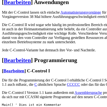
[
Bearbeiten
]
Anwendungen
Mit der C-Control lassen sich einfache
Automatisierungsvorgänge
für
Vorgängerversion 38 Mal höhere Ausführungsgeschwindigkeit errei
Die C-Control II wird sogar sehr häufig im professionellen Bereich
ist auch in der Heimautomatisierung sehr beliebt, da ein Controller au
Ausführungsgeschwindigkeit eine wichtige Rolle. Verschiedene Versu
damit von den vom Controller zur Verfügung gestellten Ressourcen abh
einzelnen Betriebssysteme zu stark unterscheidet.
Jede C-Control-Variante hat demnach ihre Vor- und Nachteile.
[
Bearbeiten
]
Programmierung
[
Bearbeiten
]
C-Control I
Die für die Programmierung der C-Control I erhältliche C-Control I
1.1 auch mBasic, die
C
-ähnlichen Sprache
CCCCC
oder das für das
Die C-Control I Version 1.1 kann außerdem mit
Assemblersprache
pro
da sich nur mit CCASM signierte Programme auf den neuen C-Controls
Main() ' Dies ist ein Kommentar
