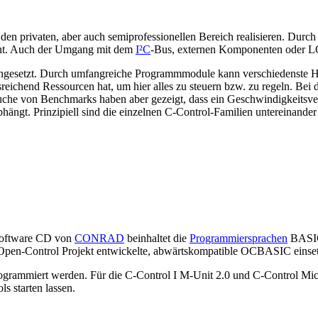
 den privaten, aber auch semiprofessionellen Bereich realisieren. Durch
cht. Auch der Umgang mit dem
I²C
-Bus, externen Komponenten oder LC
 eingesetzt. Durch umfangreiche Programmmodule kann verschiedenste 
sreichend Ressourcen hat, um hier alles zu steuern bzw. zu regeln. Bei d
che von Benchmarks haben aber gezeigt, dass ein Geschwindigkeitsver
ängt. Prinzipiell sind die einzelnen C-Control-Familien untereinander n
 Software CD von
CONRAD
beinhaltet die
Programmiersprachen
BASIC+
 Open-Control Projekt entwickelte, abwärtskompatible OCBASIC einse
grammiert werden. Für die C-Control I M-Unit 2.0 und C-Control Mic
 starten lassen.