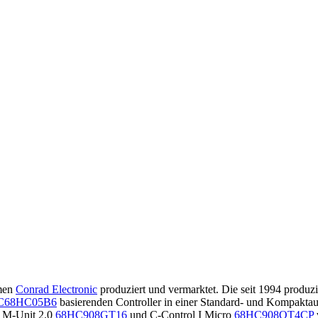
men
Conrad Electronic
produziert und vermarktet. Die seit 1994 produzi
C68HC05B6
basierenden Controller in einer Standard- und Kompaktau
I M-Unit 2.0
68HC908GT16
und C-Control I Micro
68HC908QT4CP