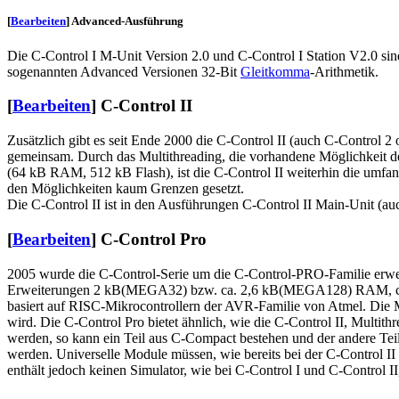
[
Bearbeiten
]
Advanced-Ausführung
Die C-Control I M-Unit Version 2.0 und C-Control I Station V2.0 sin
sogenannten Advanced Versionen 32-Bit
Gleitkomma
-Arithmetik.
[
Bearbeiten
]
C-Control II
Zusätzlich gibt es seit Ende 2000 die C-Control II (auch C-Control 
gemeinsam. Durch das Multithreading, die vorhandene Möglichkeit de
(64 kB RAM, 512 kB Flash), ist die C-Control II weiterhin die umfan
den Möglichkeiten kaum Grenzen gesetzt.
Die C-Control II ist in den Ausführungen C-Control II Main-Unit (au
[
Bearbeiten
]
C-Control Pro
2005 wurde die C-Control-Serie um die C-Control-PRO-Familie erweit
Erweiterungen 2 kB(MEGA32) bzw. ca. 2,6 kB(MEGA128) RAM, ca. 
basiert auf RISC-Mikrocontrollern der AVR-Familie von Atmel. Die 
wird. Die C-Control Pro bietet ähnlich, wie die C-Control II, Mul
werden, so kann ein Teil aus C-Compact bestehen und der andere Teil
werden. Universelle Module müssen, wie bereits bei der C-Control I
enthält jedoch keinen Simulator, wie bei C-Control I und C-Control II