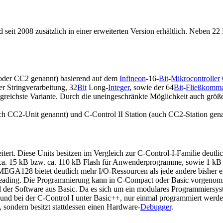
d seit 2008 zusätzlich in einer erweiterten Version erhältlich. Nebe
2 oder CC2 genannt) basierend auf dem
Infineon
-16-
Bit
-
Mikrocontroller
r Stringverarbeitung, 32
Bit
Long-
Integer
, sowie der 64
Bit
-
Fließkomma
greichste Variante. Durch die uneingeschränkte Möglichkeit auch größ
ch CC2-Unit genannt) und C-Control II Station (auch CC2-Station gena
ert. Diese Units besitzen im Vergleich zur C-Control-I-Familie deutl
15 kB bzw. ca. 110 kB Flash für Anwenderprogramme, sowie 1 kB b
MEGA128 bietet deutlich mehr I/O-Ressourcen als jede andere bisher
tithreading. Die Programmierung kann in C-Compact oder Basic vorge
 der Software aus Basic. Da es sich um ein modulares Programmiersyste
I und bei der C-Control I unter Basic++, nur einmal programmiert we
, sondern besitzt stattdessen einen Hardware-
Debugger
.