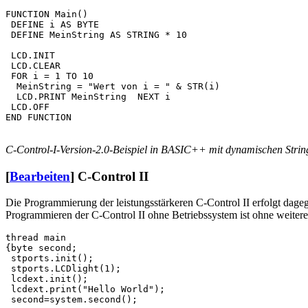
FUNCTION Main()

 DEFINE i AS BYTE

 DEFINE MeinString AS STRING * 10

 LCD.INIT

 LCD.CLEAR

 FOR i = 1 TO 10

  MeinString = "Wert von i = " & STR(i)

  LCD.PRINT MeinString  NEXT i

 LCD.OFF

C-Control-I-Version-2.0-Beispiel in BASIC++ mit dynamischen Stri
[
Bearbeiten
]
C-Control II
Die Programmierung der leistungsstärkeren C-Control II erfolgt dag
Programmieren der C-Control II ohne Betriebssystem ist ohne weitere
thread main

{byte second;

 stports.init();

 stports.LCDlight(1);

 lcdext.init();

 lcdext.print("Hello World");

 second=system.second(); 
