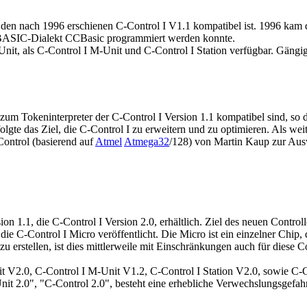
it den nach 1996 erschienen C-Control I V1.1 kompatibel ist. 1996 kam 
BASIC-Dialekt CCBasic programmiert werden konnte.
 Unit, als C-Control I M-Unit und C-Control I Station verfügbar. Gän
 zum Tokeninterpreter der C-Control I Version 1.1 kompatibel sind, so
lgte das Ziel, die C-Control I zu erweitern und zu optimieren. Als w
ontrol (basierend auf
Atmel
Atmega32
/128) von Martin Kaup zur Aus
on 1.1, die C-Control I Version 2.0, erhältlich. Ziel des neuen Controlle
e C-Control I Micro veröffentlicht. Die Micro ist ein einzelner Chip, 
zu erstellen, ist dies mittlerweile mit Einschränkungen auch für diese
it V2.0, C-Control I M-Unit V1.2, C-Control I Station V2.0, sowie C-C
 2.0", "C-Control 2.0", besteht eine erhebliche Verwechslungsgefahr m