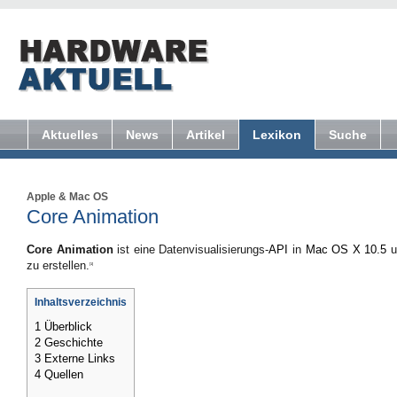
Aktuelles
News
Artikel
Lexikon
Suche
Apple
&
Mac OS
Core Animation
Core Animation
ist eine Datenvisualisierungs-
API
in
Mac OS X 10.5
u
zu erstellen.
[1]
Inhaltsverzeichnis
1
Überblick
2
Geschichte
3
Externe Links
4
Quellen