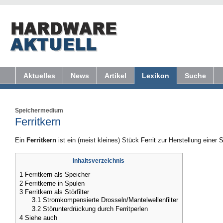
Aktuelles
News
Artikel
Lexikon
Suche
Speichermedium
Ferritkern
Ein
Ferritkern
ist ein (meist kleines) Stück
Ferrit
zur Herstellung einer
S
Inhaltsverzeichnis
1
Ferritkern als Speicher
2
Ferritkerne in Spulen
3
Ferritkern als Störfilter
3.1
Stromkompensierte Drosseln/Mantelwellenfilter
3.2
Störunterdrückung durch Ferritperlen
4
Siehe auch