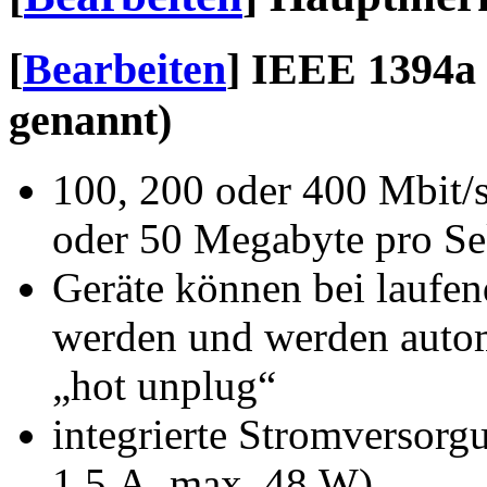
[
Bearbeiten
]
IEEE 1394a 
genannt)
100, 200 oder 400 Mbit/s
oder 50 Megabyte pro S
Geräte können bei laufe
werden und werden autom
„hot unplug“
integrierte Stromversorg
1,5 A, max. 48 W)