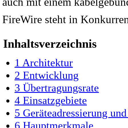
auch mit einem kabelgebun
FireWire steht in Konkurre
Inhaltsverzeichnis
1
Architektur
2
Entwicklung
3
Übertragungsrate
4
Einsatzgebiete
5
Geräteadressierung un
6
Hauptmerkmale