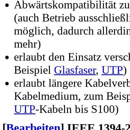
Abwärtskompatibilität zu
(auch Betrieb ausschließ
möglich, dadurch allerdi
mehr)
erlaubt den Einsatz vers
Beispiel
Glasfaser
,
UTP
)
erlaubt längere Kabelve
Kabelmedium, zum Beisp
UTP
-Kabeln bis S100)
[
Bearbeiten
]
IEEE 1394-2