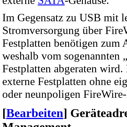
externe
SATA
-Gehäuse.
Im Gegensatz zu USB mit led
Stromversorgung über FireWi
Festplatten benötigen zum 
weshalb vom sogenannten 
Festplatten abgeraten wird. 
externe Festplatten ohne ei
oder neunpoligen FireWire-P
[
Bearbeiten
]
Geräteadr
Management