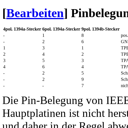
[
Bearbeiten
]
Pinbelegu
4pol. 1394a-Stecker
6pol. 1394a-Stecker
9pol. 1394b-Stecker
-
1
8
pos
-
2
6
GN
1
3
1
TP
2
4
2
TP
3
5
3
TP
4
6
4
TP
-
2
5
Sch
-
2
9
Sch
-
-
7
nich
Die Pin-Belegung von IEEE
Hauptplatinen ist nicht hers
und daher in der Regel abwe