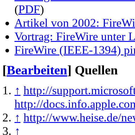
(
PDF
)
Artikel von 2002: FireWi
Vortrag: FireWire unter 
FireWire (IEEE-1394) pi
[
Bearbeiten
]
Quellen
↑
http://support.microso
http://docs.info.apple.c
↑
http://www.heise.de/n
↑