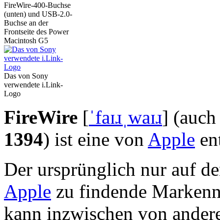
FireWire-400-Buchse
(unten) und USB-2.0-
Buchse an der
Frontseite des Power
Macintosh G5
Das von Sony
verwendete i.Link-
Logo
FireWire
[
ˈfaɪɹˌwaɪɹ
] (auch
1394
) ist eine von
Apple
ent
Der ursprünglich nur auf d
Apple
zu findende Marke
kann inzwischen von ander