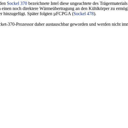
 den
Sockel 370
bezeichnete Intel diese ungeachtete des Trägermateria
m einen noch direktere Wärmeübertragung an den Kühlkörper zu ermögl
er hinzugefügt. Später folgten µFCPGA (
Sockel 478
).
ket-370-Prozessor daher austauschbar geworden und werden nicht imm