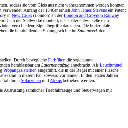
konnten, sodass sie vom Gleis aus nicht wahrgenommen werden konnten.
n verwendet. Anfang der 1840er erhielt
John James Stevens
ein Patent
gory in
New Cross
(London) an der
London and Croydon Railway
em Dach der Stellwerke montiert, erst später entwickelte man
inkel verschiedene Signalbegriffe darstellen. Die horizontale
ziehen die herabfallenden Spanngewichte im
Spannwerk
den
rstellen. Durch bewegliche
Farbfilter
, die sogenannte
lenden herablassbar am
Laternenaufzug
angebracht. Als
Leuchtmittel
eg
Propangaslaternen
eingeführt, die in der Regel mit einer Flasche
bel sind in diesem Fall sowieso vorhanden. In den letzten Jahren
ntral durch
Solarzellen
und
Akkus
betrieben werden.
die Ausrüstung sämtlicher Triebfahrzeuge und Steuerwagen mit