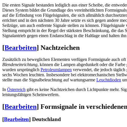
Die ersten Signale bestanden lediglich aus einer Scheibe, die entwe
Dieses System bildet die Grundlage des vereinheitlichten Formsigna
auf die Erfindung von Flügelsignalen, die sich allmählich durchsetz
errichtet und in den nächsten 30 Jahre setzte es sich gegen andere m
Seilzüge, um auch entfernte Signale stellen zu können. Flügelsignale
Stellung entspricht in der Regel der stärksten Beschränkung, die das 
Signalantrieb gegen einen Endanschlag in die Haltlage und halten ihn 
[
Bearbeiten
]
Nachtzeichen
Zusätzlich zu beweglichen Elementen verfügen Formsignale auch oft ü
Blendeneinrichtung
, können die Lampen abgedunkelt oder die Farbe
wurden ursprünglich
Petroleumlampen
verwendet, die jedoch täglic
sechs Wochen leuchten. Insbesondere bei elektromechanischen Stellwe
stellte man die Signalbeleuchtung auf wartungsarme
Leuchtdioden
um,
In
Österreich
gibt es keine Nachtzeichen durch Lichtpunkte mehr. Sig
leistungsfähigen Scheinwerfern.
[
Bearbeiten
]
Formsignale in verschiedene
[
Bearbeiten
]
Deutschland