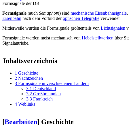
Formsignale der DB
Formsignale
(auch
Semaphore
) sind
mechanische
Eisenbahnsignale
,
Eisenbahn
nach dem Vorbild der
optischen Telegrafie
verwendet.
Mittlerweile wurden die Formsignale größtenteils von
Lichtsignalen
v
Formsignale werden meist mechanisch von
Hebelstellwerken
über Ste
Signalantriebe.
Inhaltsverzeichnis
1
Geschichte
2
Nachtzeichen
3
Formsignale in verschiedenen Ländern
3.1
Deutschland
3.2
Großbritannien
3.3
Frankreich
4
Weblinks
[
Bearbeiten
]
Geschichte