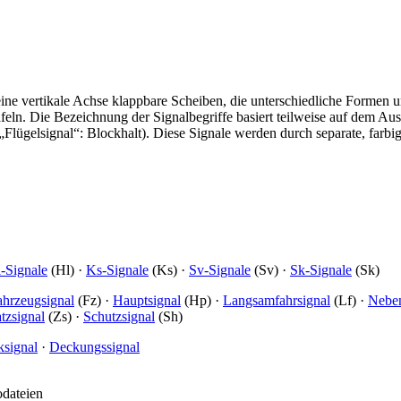
ne vertikale Achse klappbare Scheiben, die unterschiedliche Formen u
Tafeln. Die Bezeichnung der Signalbegriffe basiert teilweise auf dem A
„Flügelsignal“: Blockhalt). Diese Signale werden durch separate, farbige
-Signale
(Hl) ·
Ks-Signale
(Ks) ·
Sv-Signale
(Sv) ·
Sk-Signale
(Sk)
ahrzeugsignal
(Fz) ·
Hauptsignal
(Hp) ·
Langsamfahrsignal
(Lf) ·
Neben
tzsignal
(Zs) ·
Schutzsignal
(Sh)
ksignal
·
Deckungssignal
odateien