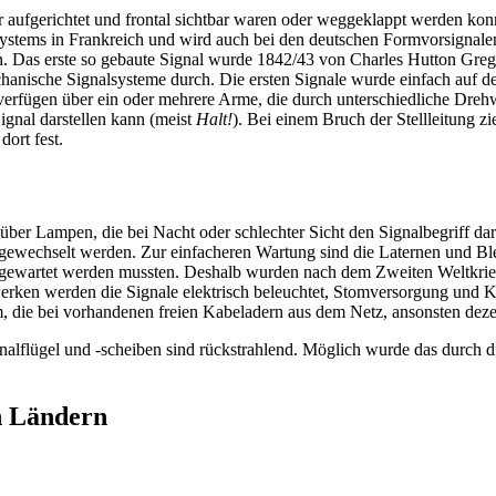
der aufgerichtet und frontal sichtbar waren oder weggeklappt werden 
lsystems in Frankreich und wird auch bei den deutschen Formvorsignale
ten. Das erste so gebaute Signal wurde 1842/43 von Charles Hutton Gre
echanische Signalsysteme durch. Die ersten Signale wurde einfach auf d
 verfügen über ein oder mehrere Arme, die durch unterschiedliche Drehw
Signal darstellen kann (meist
Halt!
). Bei einem Bruch der Stellleitung 
dort fest.
ber Lampen, die bei Nacht oder schlechter Sicht den Signalbegriff da
 gewechselt werden. Zur einfacheren Wartung sind die Laternen und B
h gewartet werden mussten. Deshalb wurden nach dem Zweiten Weltkri
rken werden die Signale elektrisch beleuchtet, Stomversorgung und Ka
 die bei vorhandenen freien Kabeladern aus dem Netz, ansonsten deze
nalflügel und -scheiben sind rückstrahlend. Möglich wurde das durch 
n Ländern