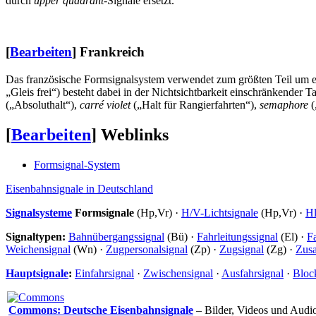
durch
upper quadrant
-Signale ersetzt.
[
Bearbeiten
]
Frankreich
Das französische Formsignalsystem verwendet zum größten Teil um ei
„Gleis frei“) besteht dabei in der Nichtsichtbarkeit einschränkender 
(„Absoluthalt“),
carré violet
(„Halt für Rangierfahrten“),
semaphore
(
[
Bearbeiten
]
Weblinks
Formsignal-System
Eisenbahnsignale in Deutschland
Signalsysteme
Formsignale
(Hp,Vr) ·
H/V-Lichtsignale
(Hp,Vr) ·
Hl
Signaltypen:
Bahnübergangssignal
(Bü) ·
Fahrleitungssignal
(El) ·
F
Weichensignal
(Wn) ·
Zugpersonalsignal
(Zp) ·
Zugsignal
(Zg) ·
Zusa
Hauptsignale
:
Einfahrsignal
·
Zwischensignal
·
Ausfahrsignal
·
Bloc
Commons: Deutsche Eisenbahnsignale
– Bilder, Videos und Audi