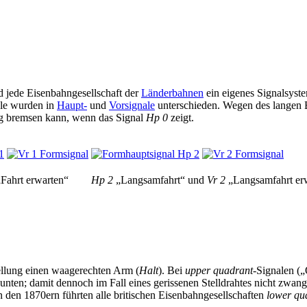
d jede Eisenbahngesellschaft der
Länderbahnen
ein eigenes Signalsyst
ale wurden in
Haupt-
und
Vorsignale
unterschieden. Wegen des langen 
ig bremsen kann, wenn das Signal
Hp 0
zeigt.
Fahrt erwarten“
Hp 2
„Langsamfahrt“ und
Vr 2
„Langsamfahrt er
tellung einen waagerechten Arm (
Halt
). Bei
upper quadrant
-Signalen (
unten; damit dennoch im Fall eines gerissenen Stelldrahtes nicht zwan
 den 1870ern führten alle britischen Eisenbahngesellschaften
lower qu