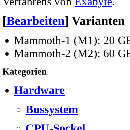
Verfahrens von
Exabyte
.
[
Bearbeiten
]
Varianten
Mammoth-1 (M1): 20 GB
Mammoth-2 (M2): 60 GB
Kategorien
Hardware
Bussystem
CPU-Sockel