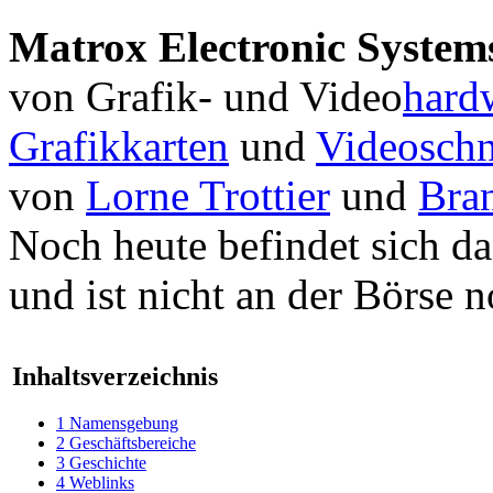
Matrox Electronic System
von Grafik- und Video
hard
Grafikkarten
und
Videoschn
von
Lorne Trottier
und
Bra
Noch heute befindet sich d
und ist nicht an der Börse no
Inhaltsverzeichnis
1
Namensgebung
2
Geschäftsbereiche
3
Geschichte
4
Weblinks