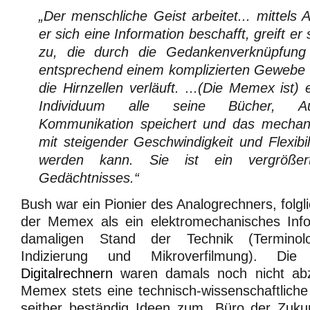
„Der menschliche Geist arbeitet... mittels
er sich eine Information beschafft, greift e
zu, die durch die Gedankenverknüpfung 
entsprechend einem komplizierten Gewebe 
die Hirnzellen verläuft. ...(Die Memex ist)
Individuum alle seine Bücher, Au
Kommunikation speichert und das mechanis
mit steigender Geschwindigkeit und Flexibi
werden kann. Sie ist ein vergrößer
Gedächtnisses.“
Bush war ein Pionier des Analogrechners, folgli
der Memex als ein elektromechanisches Inf
damaligen Stand der Technik (Terminolog
Indizierung und Mikroverfilmung). Die
Digitalrechnern
waren damals noch nicht ab
Memex stets eine technisch-wissenschaftlich
seither beständig Ideen zum „Büro der Zukun