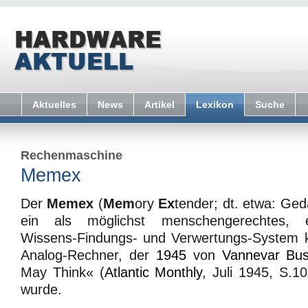
Aktuelles
News
Artikel
Lexikon
Suche
Rechenmaschine
Memex
Der
Memex
(
Mem
ory
Ex
tender; dt. etwa: Gedä
ein als möglichst menschengerechtes, e
Wissens-Findungs- und Verwertungs-System k
Analog-Rechner, der
1945
von
Vannevar Bu
May Think« (
Atlantic Monthly
, Juli 1945, S.101
wurde.