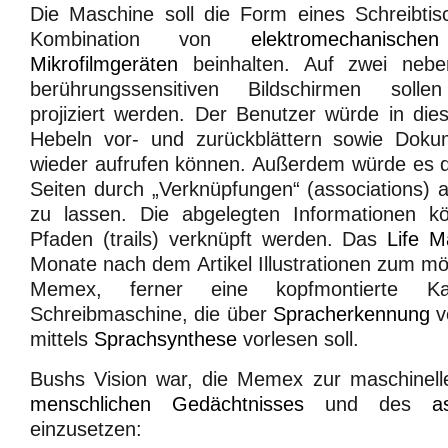
Die Maschine soll die Form eines Schreibti
Kombination von
elektromechanischen
Mikrofilmgeräten
beinhalten. Auf zwei neben
berührungssensitiven Bildschirmen sollen 
projiziert werden. Der Benutzer würde in die
Hebeln vor- und zurückblättern sowie Doku
wieder aufrufen können. Außerdem würde es d
Seiten durch „Verknüpfungen“ (associations) 
zu lassen. Die abgelegten Informationen k
Pfaden (trails) verknüpft werden. Das
Life M
Monate nach dem Artikel Illustrationen zum m
Memex, ferner eine kopfmontierte K
Schreibmaschine, die über
Spracherkennung
v
mittels
Sprachsynthese
vorlesen soll.
Bushs Vision war, die Memex zur maschinell
menschlichen Gedächtnisses
und des
a
einzusetzen: