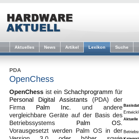
Aktuelles
News
Artikel
Lexikon
Suche
PDA
OpenChess
OpenChess
ist ein
Schachprogramm
für
Personal Digital Assistants
(PDA) der
Basisda
Firma
Palm Inc.
und andere
Entwickl
vergleichbare Geräte auf der Basis des
Aktuelle
Betriebssystems
Palm OS
.
Vorausgesetzt werden Palm OS in der
Betrieb
Version 3.0 oder höher sowie
Kategori