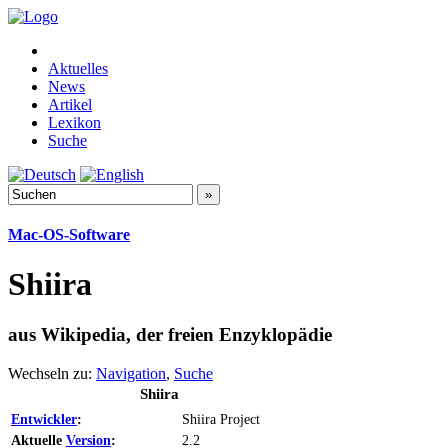
Aktuelles
News
Artikel
Lexikon
Suche
Mac-OS-Software
Shiira
aus Wikipedia, der freien Enzyklopädie
Wechseln zu:
Navigation
,
Suche
Shiira
Entwickler
:
Shiira Project
Aktuelle
Version
:
2.2