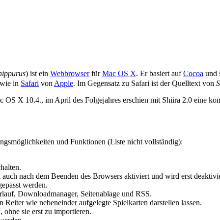
hippurus
) ist ein
Webbrowser
für
Mac OS X
. Er basiert auf
Cocoa
und s
 wie in
Safari
von
Apple
. Im Gegensatz zu Safari ist der Quelltext von
S
c OS X 10.4., im April des Folgejahres erschien mit Shiira 2.0 eine ko
ngsmöglichkeiten und Funktionen (Liste nicht vollständig):
halten.
i auch nach dem Beenden des Browsers aktiviert und wird erst deaktivie
ngepasst werden.
 Verlauf, Downloadmanager, Seitenablage und RSS.
n Reiter wie nebeneinder aufgelegte Spielkarten darstellen lassen.
, ohne sie erst zu importieren.