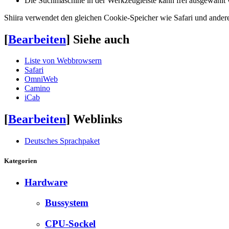
Die Suchmaschine in der Werkzeugleiste kann frei ausgewählt
Shiira verwendet den gleichen Cookie-Speicher wie Safari und and
[
Bearbeiten
]
Siehe auch
Liste von Webbrowsern
Safari
OmniWeb
Camino
iCab
[
Bearbeiten
]
Weblinks
Deutsches Sprachpaket
Kategorien
Hardware
Bussystem
CPU-Sockel