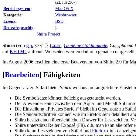
(22. Juli 2007)
Betriebssystem
:
Mac OS X
Kategorie:
Webbrowser
Lizenz
:
BSD
Deutschsprachig
:
ja
Shiira Project
Shiira
(von
jap.
シイラ [
ɕiːɺa
],
Gemeine Goldmakrele
,
Coryphaena 
auf
KHTML
aufbaut. Webseiten werden dadurch genauso dargestellt
Im August 2006 erschien eine erste Betaversion von Shiira 2.0 für Ma
[
Bearbeiten
]
Fähigkeiten
Im Gegensatz zu Safari bietet
Shiira
weitaus umfangreichere Einstellu
Die Symbolsätze können beliebig ausgetauscht werden.
Der Anwender kann zwischen dem Aqua- und Metall-Stil umsc
Die Einstellung „Privates Surfen“ bleibt im Gegensatz zu Safar
Die Standardschriften können wie im Firefox sehr detailliert a
Shiira besitzt einen übersichtlichen Drawer für Lesezeichen,
Shiira unterstützt Reiter-Exposé (F8), d.h. man kann alle offene
Shiira kann Lesezeichen von Safari und
Firefox
direkt anzeigen