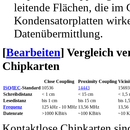
leitende Flächen, die im 
Kondensatorplatten wirken
Datenübermittlung.
[
Bearbeiten
]
Vergleich ve
Chipkarten
Close Coupling
Proximity Coupling
Vicin
ISO
/
IEC
-Standard
10536
14443
15693
Schreibdistanz
< 1 cm
< 15 cm
< 1,5
Lesedistanz
bis 1 cm
bis 15 cm
bis 1,
Frequenz
125 kHz - 10 MHz
13,56 MHz
13,56
Datenrate
>1000 KBit/s
~100 KBit/s
~10 K
Kontaktlose Chipkarten sin