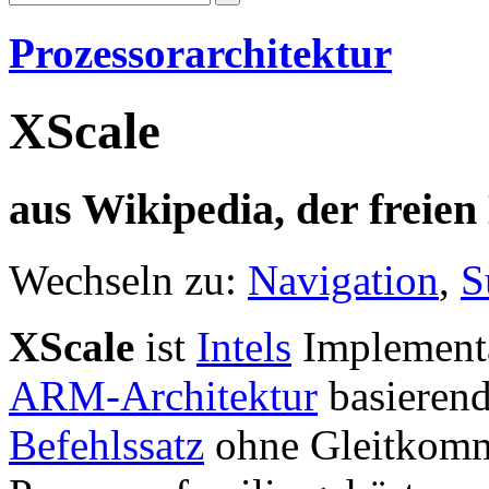
Prozessorarchitektur
XScale
aus Wikipedia, der freie
Wechseln zu:
Navigation
,
S
XScale
ist
Intels
Implementa
ARM-Architektur
basieren
Befehlssatz
ohne Gleitkomm