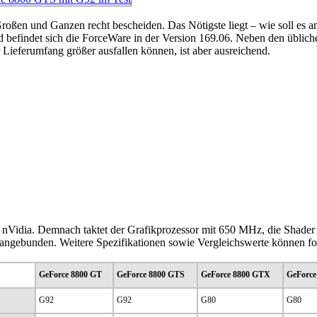
en und Ganzen recht bescheiden. Das Nötigste liegt – wie soll es and
ard befindet sich die ForceWare in der Version 169.06. Neben den üb
 Lieferumfang größer ausfallen können, ist aber ausreichend.
nVidia. Demnach taktet der Grafikprozessor mit 650 MHz, die Shader
e angebunden. Weitere Spezifikationen sowie Vergleichswerte können 
GeForce 8800 GT
GeForce 8800 GTS
GeForce 8800 GTX
GeForce
G92
G92
G80
G80