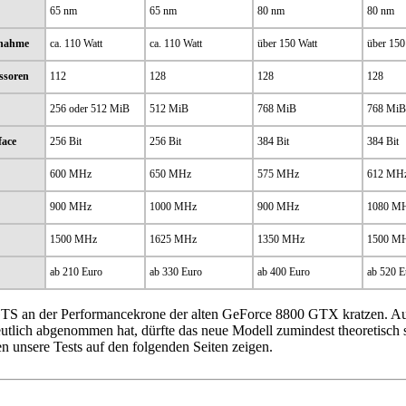
65 nm
65 nm
80 nm
80 nm
fnahme
ca. 110 Watt
ca. 110 Watt
über 150 Watt
über 150
ssoren
112
128
128
128
256 oder 512 MiB
512 MiB
768 MiB
768 MiB
face
256 Bit
256 Bit
384 Bit
384 Bit
600 MHz
650 MHz
575 MHz
612 MH
900 MHz
1000 MHz
900 MHz
1080 M
1500 MHz
1625 MHz
1350 MHz
1500 M
ab 210 Euro
ab 330 Euro
ab 400 Euro
ab 520 E
S an der Performancekrone der alten GeForce 8800 GTX kratzen. Auch 
eutlich abgenommen hat, dürfte das neue Modell zumindest theoretisch 
n unsere Tests auf den folgenden Seiten zeigen.