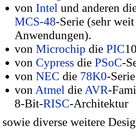
von
Intel
und anderen di
MCS-48
-Serie (sehr weit
Anwendungen).
von
Microchip
die
PIC
10
von
Cypress
die
PSoC
-S
von
NEC
die
78K0
-Serie
von
Atmel
die
AVR
-Fami
8-Bit-
RISC
-Architektur
sowie diverse weitere Desig