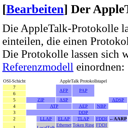
[
Bearbeiten
]
Der AppleT
Die AppleTalk-Protokolle la
einteilen, die einen Protokol
Die Protokolle lassen sich w
Referenzmodell
einordnen:
OSI-Schicht
AppleTalk Protokollstapel
7
AFP
PAP
6
5
ZIP
ASP
ADSP
4
ATP
AEP
NBP
3
DDP
2
LLAP
ELAP
TLAP
FDDI
←
AARP
Ethernet
Token Ring
FDDI
1
LocalTalk