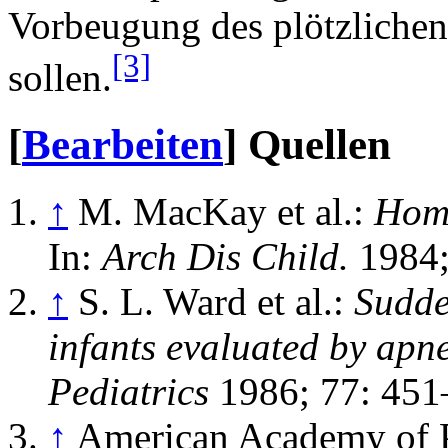
Vorbeugung des plötzlichen
[3]
sollen.
[
Bearbeiten
]
Quellen
↑
M. MacKay et al.:
Home
In:
Arch Dis Child.
1984;
↑
S. L. Ward et al.:
Sudde
infants evaluated by apn
Pediatrics
1986; 77: 451
↑
American Academy of Pe